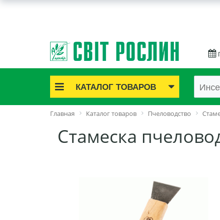
КАТАЛОГ ТОВАРОВ
Акционные товары
Главная
Каталог товаров
Пчеловодство
Стам
Луковичные цветы
Стамеска пчелово
Саженцы роз
Саженцы плодово-ягодные
Лук и чеснок
Семенной картофель
Семена и рассада
Саженцы декоративные
Средства защиты растений