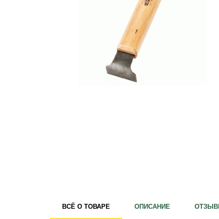
Удобрения
Для комнатных растений
Для ландшафтного дизайна
Для полива
Инструменты и инвентарь
Виноделие
Пчеловодство
Садовые фигуры
Мицелий грибов
Товары для дома
Теплицы и укрывной материал
Луковичные и клубни
ВСЁ О ТОВАРЕ
ОПИСАНИЕ
ОТЗЫВ