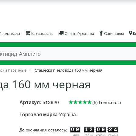
Предзаказы
Как заказать
Оплата/доставка
Самовывоз
К
ески пасечные
Стамеска пчеловода 160 мм черная
да 160 мм черная
Артикул:
512620
(5) Голосов: 5
Торговая марка
Україна
0
9
1
2
0
9
2
3
0
9
1
2
:
0
9
:
2
3
До окончания осталось:
днiв
годин
хвилин
секунд