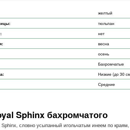
желтый
вицы:
тюльпан
:
нет
я:
весна
осень
Бахромчатые
а:
Низкие (до 30 с
Средние
yal Sphinx бахромчатого
Sphinx, словно усыпанный игольчатым инеем по краям