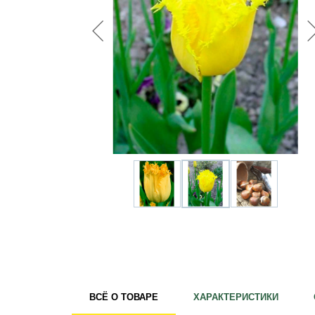
Удобрения
Для комнатных растений
Для ландшафтного дизайна
Для полива
Инструменты и инвентарь
Виноделие
Пчеловодство
Садовые фигуры
Мицелий грибов
Товары для дома
Теплицы и укрывной материал
Луковичные и клубни
ВСЁ О ТОВАРЕ
ХАРАКТЕРИСТИКИ