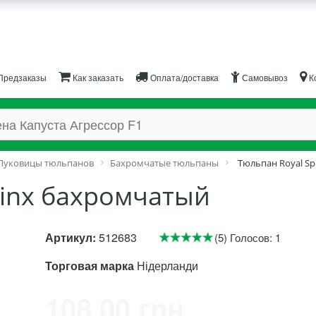
Предзаказы
Как заказать
Оплата/доставка
Самовывоз
К
Луковицы тюльпанов
Бахромчатые тюльпаны
Тюльпан Royal S
hinx бахромчатый
Артикул:
512683
(5) Голосов: 1
Торговая марка
Нідерланди
108.00 грн