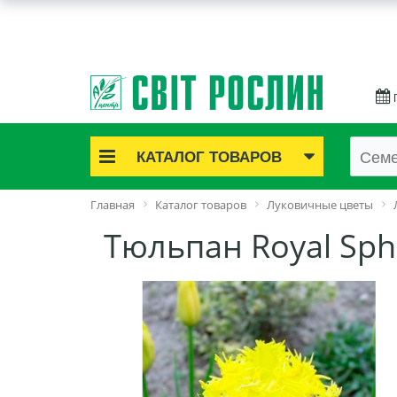
КАТАЛОГ ТОВАРОВ
Акционные товары
Главная
Каталог товаров
Луковичные цветы
Луковичные цветы
Тюльпан Royal Sp
Саженцы роз
Саженцы плодово-ягодные
Лук и чеснок
Семенной картофель
Семена и рассада
Саженцы декоративные
Средства защиты растений