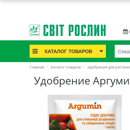
КАТАЛОГ ТОВАРОВ
Акционные товары
Главная
Каталог товаров
Удобрения для растени
Луковичные цветы
Удобрение Аргуми
Саженцы роз
Саженцы плодово-ягодные
Лук и чеснок
Семенной картофель
Семена и рассада
Саженцы декоративные
Средства защиты растений