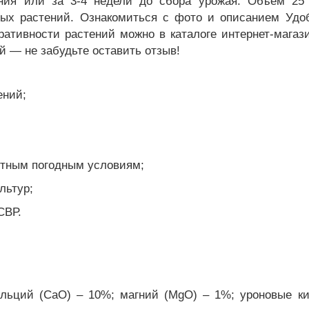
ния или за 3-4 недели до сбора урожая. Объем 25
тных растений. Ознакомиться с фото и описанием Удо
ативности растений можно в каталоге интернет-магази
й — не забудьте оставить отзыв!
ений;
ятным погодным условиям;
льтур;
СВР.
льций (CaO) – 10%; магний (MgO) – 1%; уроновые ки