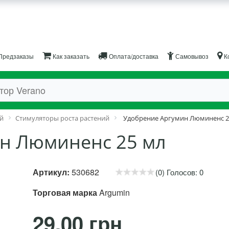
Предзаказы
Как заказать
Оплата/доставка
Самовывоз
К
й
Стимуляторы роста растений
Удобрение Аргумин Люминенс 2
н Люминенс 25 мл
Артикул:
530682
(0) Голосов: 0
Торговая марка
Argumin
29.00 грн