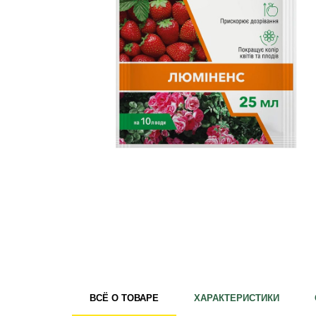
Удобрения
Для комнатных растений
Для ландшафтного дизайна
Для полива
Инструменты и инвентарь
Виноделие
Пчеловодство
Садовые фигуры
Мицелий грибов
Товары для дома
Теплицы и укрывной материал
Луковичные и клубни
ВСЁ О ТОВАРЕ
ХАРАКТЕРИСТИКИ