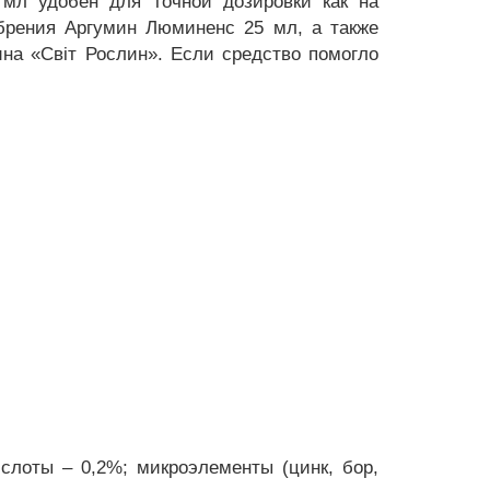
 мл удобен для точной дозировки как на
брения Аргумин Люминенс 25 мл, а также
на «Світ Рослин». Если средство помогло
слоты – 0,2%; микроэлементы (цинк, бор,