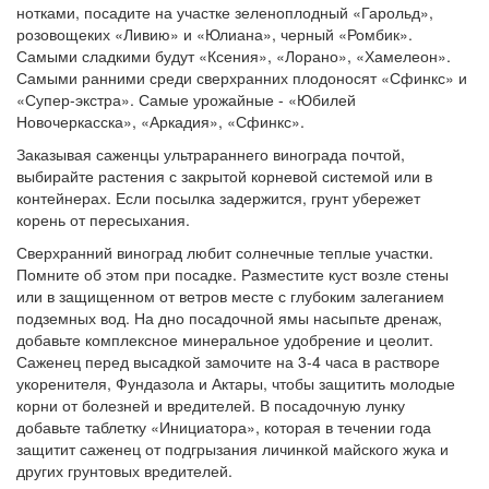
нотками, посадите на участке зеленоплодный «Гарольд»,
розовощеких «Ливию» и «Юлиана», черный «Ромбик».
Самыми сладкими будут «Ксения», «Лорано», «Хамелеон».
Самыми ранними среди сверхранних плодоносят «Сфинкс» и
«Супер-экстра». Самые урожайные - «Юбилей
Новочеркасска», «Аркадия», «Сфинкс».
Заказывая саженцы ультрараннего винограда почтой,
выбирайте растения с закрытой корневой системой или в
контейнерах. Если посылка задержится, грунт убережет
корень от пересыхания.
Сверхранний виноград любит солнечные теплые участки.
Помните об этом при посадке. Разместите куст возле стены
или в защищенном от ветров месте с глубоким залеганием
подземных вод. На дно посадочной ямы насыпьте дренаж,
добавьте комплексное минеральное удобрение и цеолит.
Саженец перед высадкой замочите на 3-4 часа в растворе
укоренителя, Фундазола и Актары, чтобы защитить молодые
корни от болезней и вредителей. В посадочную лунку
добавьте таблетку «Инициатора», которая в течении года
защитит саженец от подгрызания личинкой майского жука и
других грунтовых вредителей.