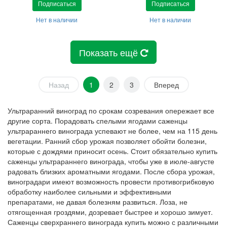
Подписаться
Подписаться
Нет в наличии
Нет в наличии
Показать ещё
Назад
1
2
3
Вперед
Ультраранний виноград по срокам созревания опережает все
другие сорта. Порадовать спелыми ягодами саженцы
ультрараннего винограда успевают не более, чем на 115 день
вегетации. Ранний сбор урожая позволяет обойти болезни,
которые с дождями приносит осень. Стоит обязательно купить
саженцы ультрараннего винограда, чтобы уже в июле-августе
радовать близких ароматными ягодами. После сбора урожая,
виноградари имеют возможность провести противогрибковую
обработку наиболее сильными и эффективными
препаратами, не давая болезням развиться. Лоза, не
отягощенная гроздями, дозревает быстрее и хорошо зимует.
Саженцы сверхраннего винограда купить можно с различными