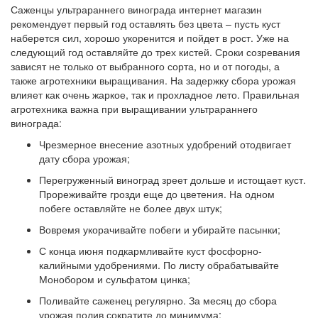
Саженцы ультрараннего винограда интернет магазин
рекомендует первый год оставлять без цвета – пусть куст
наберется сил, хорошо укоренится и пойдет в рост. Уже на
следующий год оставляйте до трех кистей. Сроки созревания
зависят не только от выбранного сорта, но и от погоды, а
также агротехники выращивания. На задержку сбора урожая
влияет как очень жаркое, так и прохладное лето. Правильная
агротехника важна при выращивании ультрараннего
винограда:
Чрезмерное внесение азотных удобрений отодвигает
дату сбора урожая;
Перегруженный виноград зреет дольше и истощает куст.
Прореживайте грозди еще до цветения. На одном
побеге оставляйте не более двух штук;
Вовремя укорачивайте побеги и убирайте пасынки;
С конца июня подкармливайте куст фосфорно-
калийными удобрениями. По листу обрабатывайте
Монобором и сульфатом цинка;
Поливайте саженец регулярно. За месяц до сбора
урожая полив сократите до минимума;