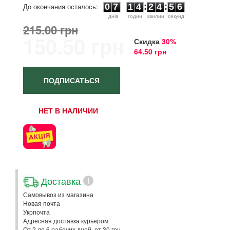
5
До окончания осталось:
0
7
1
4
:
2
4
:
5
6
днiв
годин
хвилин
секунд
215.00 грн
150.50 грн
Скидка
30%
64.50 грн
ПОДПИСАТЬСЯ
НЕТ В НАЛИЧИИ
Доставка
i
Самовывоз из магазина
Новая почта
Укрпочта
Адресная доставка курьером
От 2 до 6 рабочих дней. от 30 грн.