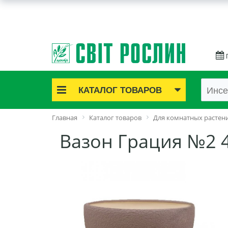
КАТАЛОГ ТОВАРОВ
Акционные товары
Главная
Каталог товаров
Для комнатных растен
Луковичные цветы
Вазон Грация №2 
Саженцы роз
Саженцы плодово-ягодные
Лук и чеснок
Семенной картофель
Семена и рассада
Саженцы декоративные
Средства защиты растений