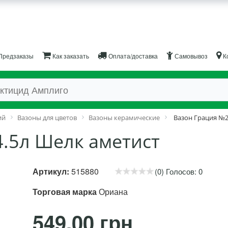
Предзаказы
Как заказать
Оплата/доставка
Самовывоз
К
ий
Вазоны для цветов
Вазоны керамические
Вазон Грация №2
4.5л Шелк аметист
Артикул:
515880
(0) Голосов: 0
Торговая марка
Ориана
549.00 грн