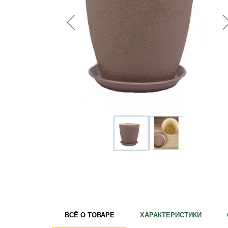
Удобрения
Для комнатных растений
Для ландшафтного дизайна
Для полива
Инструменты и инвентарь
Виноделие
Пчеловодство
Садовые фигуры
Мицелий грибов
Товары для дома
Теплицы и укрывной материал
Луковичные и клубни
ВСЁ О ТОВАРЕ
ХАРАКТЕРИСТИКИ