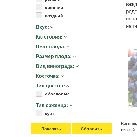
каж
Удобрения
средний
род
Для комнатных растений
поздний
непо
Для ландшафтного дизайна
напи
Вкус:
Для полива
Категория:
Инструменты и инвентарь
Виноделие
Цвет плода:
Пчеловодство
Размер плода:
Садовые фигуры
Вид винограда:
Мицелий грибов
Косточка:
Товары для дома
Тип цветов:
Теплицы и укрывной материал
обоеполые
Луковичные и клубни
Тип саженца:
куст
Виногра
винный