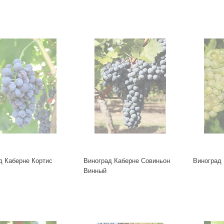
д Каберне Кортис
Виноград Каберне Совиньон
Виноград
Винный