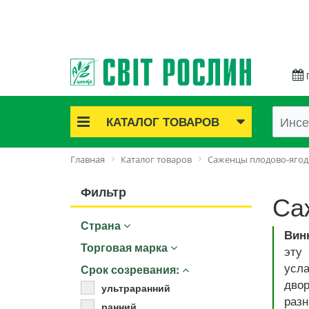
КАТАЛОГ ТОВАРОВ
Акционные товары
Главная
Каталог товаров
Саженцы плодово-яго
Луковичные цветы
Саженцы роз
Фильтр
Са
Саженцы плодово-ягодные
Страна
Лук и чеснок
Вин
Семенной картофель
Торговая марка
эту
Семена и рассада
усла
Срок созревания:
Саженцы декоративные
двор
ультраранний
разн
Средства защиты растений
ранний