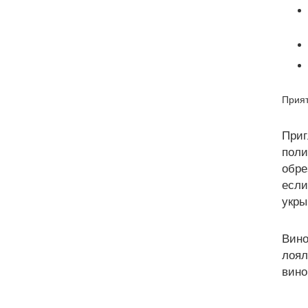
Прият
Приг
поли
обре
если
укры
Вино
лоял
вино