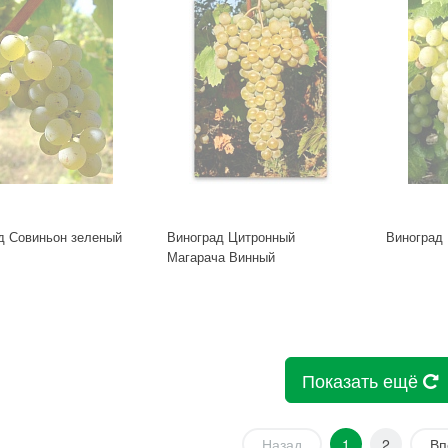
д Совиньон зеленый
Виноград Цитронный
Виноград
Магарача Винный
Показать ещё
Назад
1
2
Вп