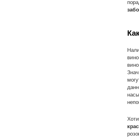
пор
заб
Ка
Нали
вино
вино
Знач
могу
данн
насы
непо
Хот
крас
розо