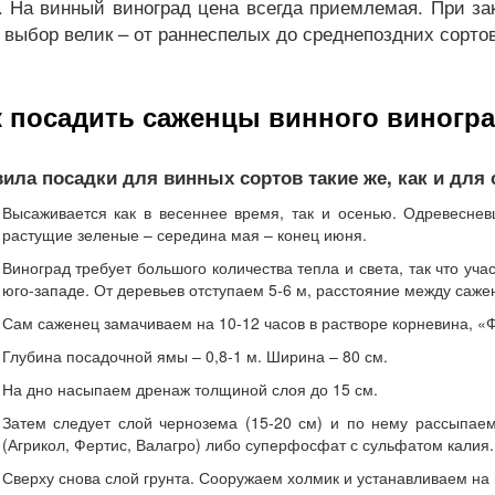
. На винный виноград цена всегда приемлемая. При за
 выбор велик – от раннеспелых до среднепоздних сортов
к посадить саженцы винного виногр
ила посадки для винных сортов такие же, как и для
Высаживается как в весеннее время, так и осенью. Одревесне
растущие зеленые – середина мая – конец июня.
Виноград требует большого количества тепла и света, так что уча
юго-западе. От деревьев отступаем 5-6 м, расстояние между сажен
Сам саженец замачиваем на 10-12 часов в растворе корневина, «
Глубина посадочной ямы – 0,8-1 м. Ширина – 80 см.
На дно насыпаем дренаж толщиной слоя до 15 см.
Затем следует слой чернозема (15-20 см) и по нему рассыпае
(Агрикол, Фертис, Валагро) либо суперфосфат с сульфатом калия.
Сверху снова слой грунта. Сооружаем холмик и устанавливаем на