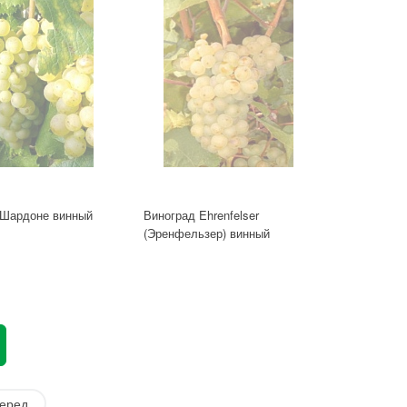
 Шардоне винный
Виноград Ehrenfelser
(Эренфельзер) винный
еред