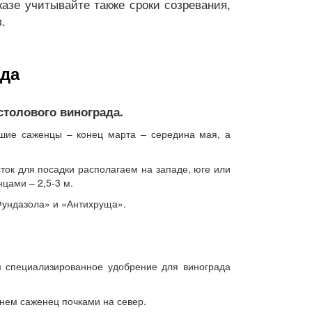
казе учитывайте также сроки созревания,
.
ада
 столового винограда.
вшие саженцы – конец марта – середина мая, а
сток для посадки располагаем на западе, юге или
цами – 2,5-3 м.
Фундазола» и «Антихруща».
м специализированное удобрение для винограда
 нем саженец почками на север.