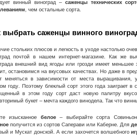
адует винный виноград –
саженцы технических сор
, чем остальные сорта.
олеваниям
к выбрать саженцы винного виногра
чие стольких плюсов и легкость в уходе настолько очев
град почтой в нашем интернет-магазине. Как же в
града внешний вид ягоды или грозди имеет меньшее з
ит, остановимся на вкусовых качествах. Но даже в пре
т меняться в зависимости от места выращивания, 
ом году. Поэтому блеклый сорт этого года заиграет в
щенный в этом году сорт даст новую палитру вкусо
вторимый букет – мечта каждого винодела. Так что винн
ите изысканное
– выбирайте сорта Совиньон,
белое
получится из сортов Саперави или Каберне. Для
ное
де
вый и Мускат донской. А если захочется волшебного
иг