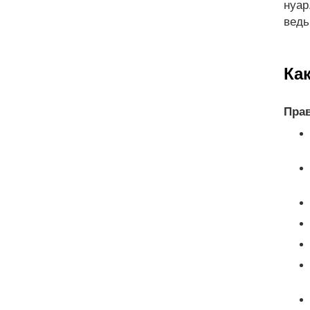
нуар
ведь
Ка
Прав