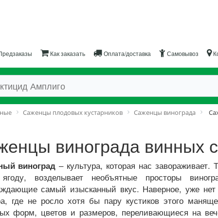
Предзаказы
Как заказать
Оплата/доставка
Самовывоз
К
дные
Саженцы плодовых кустарников
Саженцы винограда
Са
женцы винограда винных с
– культура, которая нас завораживает.
ный виноград
 ягоду, возделывает необъятные просторы виногра
ждающие самый изысканный вкус. Наверное, уже нет н
а, где не росло хотя бы пару кустиков этого маняще
ых форм, цветов и размеров, переливающиеся на веч