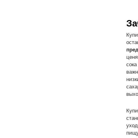
За
Купи
оста
пред
ценя
сока
важн
низк
саха
выхо
Купи
стан
уход
пищу