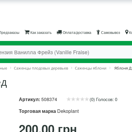
Предзаказы
Как заказать
Оплата/доставка
Самовывоз
К
дные
Саженцы плодовых деревьев
Саженцы яблони
Яблоня Д
ед
Артикул:
508374
(0) Голосов: 0
Торговая марка
Dekoplant
200.00 грн