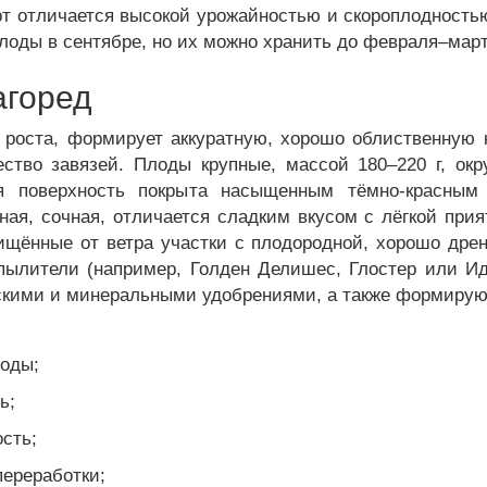
рт отличается высокой урожайностью и скороплодност
плоды в сентябре, но их можно хранить до февраля–март
агоред
роста, формирует аккуратную, хорошо облиственную к
ство завязей. Плоды крупные, массой 180–220 г, окр
я поверхность покрыта насыщенным тёмно-красным 
ная, сочная, отличается сладким вкусом с лёгкой при
ищённые от ветра участки с плодородной, хорошо дре
пылители (например, Голден Делишес, Глостер или Ид
скими и минеральными удобрениями, а также формирую
лоды;
ь;
сть;
переработки;