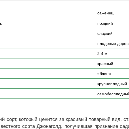
саженец
я:
поздний
сладкий
плодовые дерев
2-4 м
красный
яблоня
крупноплодный
самобесплодны
й сорт, который ценится за красивый товарный вид, с
звестного сорта Джонаголд, получившая признание сад