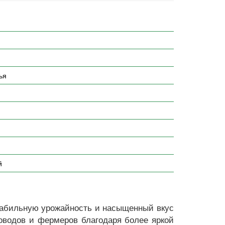
ья
й
табильную урожайность и насыщенный вкус
оводов и фермеров благодаря более яркой