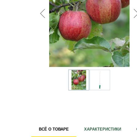
Удобрения
Для комнатных растений
Для ландшафтного дизайна
Для полива
Инструменты и инвентарь
Виноделие
Пчеловодство
Садовые фигуры
Мицелий грибов
Товары для дома
Теплицы и укрывной материал
Луковичные и клубни
ВСЁ О ТОВАРЕ
ХАРАКТЕРИСТИКИ