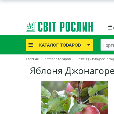
КАТАЛОГ ТОВАРОВ
Акционные товары
Главная
Каталог товаров
Саженцы плодово-яго
Луковичные цветы
Яблоня Джонагор
Саженцы роз
Саженцы плодово-ягодные
Лук и чеснок
Семенной картофель
Семена и рассада
Саженцы декоративные
Средства защиты растений