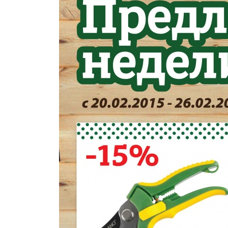
Удобрения
Для комнатных растений
Для ландшафтного дизайна
Для полива
Инструменты и инвентарь
Виноделие
Пчеловодство
Садовые фигуры
Мицелий грибов
Товары для дома
Теплицы и укрывной материал
Луковичные и клубни