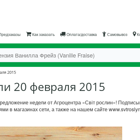
Предзаказы
Как заказать
Оплата/доставка
Самовывоз
К
аля 2015
и 20 февраля 2015
предложение недели от Агроцентра «Світ рослин»! Подпис
ми в магазинах сети, а также на нашем сайте www.svtroslyn