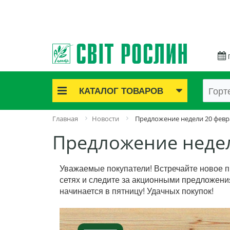
КАТАЛОГ ТОВАРОВ
Акционные товары
Главная
Новости
Предложение недели 20 февр
Луковичные цветы
Предложение недел
Саженцы роз
Саженцы плодово-ягодные
Уважаемые покупатели! Встречайте новое 
Лук и чеснок
сетях и следите за акционными предложения
Семенной картофель
начинается в пятницу! Удачных покупок!
Семена и рассада
Саженцы декоративные
Средства защиты растений