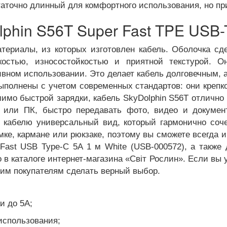
таточно длинный для комфортного использования, но пр
phin S56T Super Fast TPE USB-T
териалы, из которых изготовлен кабель. Оболочка с
костью, износостойкостью и приятной текстурой. О
ивном использовании. Это делает кабель долговечным, а
выполнены с учетом современных стандартов: они креп
мимо быстрой зарядки, кабель SkyDolphin S56T отлично
 или ПК, быстро передавать фото, видео и докумен
 кабелю универсальный вид, который гармонично соч
ке, кармане или рюкзаке, поэтому вы сможете всегда и
 Fast USB Type-C 5A 1 м White (USB-000572), а также
 в каталоге интернет-магазина «Світ Рослин». Если вы 
гим покупателям сделать верный выбор.
и до 5А;
использования;