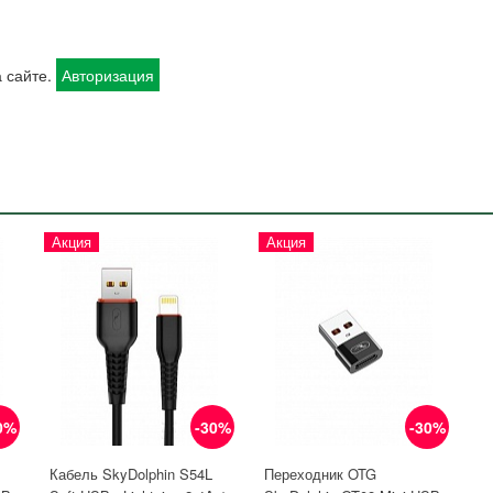
 сайте.
Авторизация
Акция
Акция
0%
-30%
-30%
Кабель SkyDolphin S54L
Переходник OTG