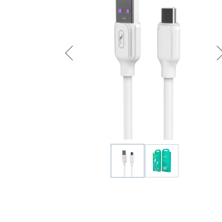
Удобрения
Для комнатных растений
Для ландшафтного дизайна
Для полива
Инструменты и инвентарь
Виноделие
Пчеловодство
Садовые фигуры
Мицелий грибов
Товары для дома
Теплицы и укрывной материал
Луковичные и клубни