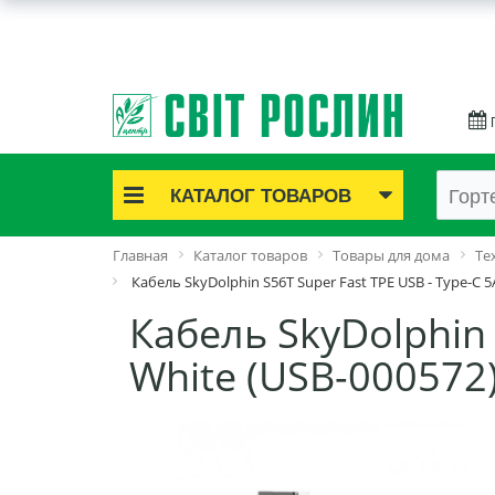
КАТАЛОГ ТОВАРОВ
Акционные товары
Главная
Каталог товаров
Товары для дома
Те
Луковичные цветы
Кабель SkyDolphin S56T Super Fast TPE USB - Type-C 5
Саженцы роз
Кабель SkyDolphin 
Саженцы плодово-ягодные
White (USB-000572
Лук и чеснок
Семенной картофель
Семена и рассада
Саженцы декоративные
Средства защиты растений