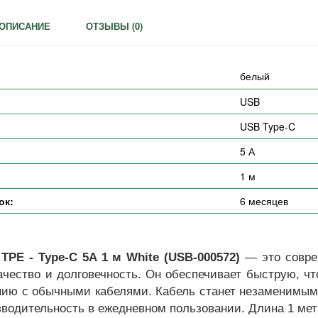
ОПИСАНИЕ
ОТЗЫВЫ (
0
)
белый
USB
USB Type-C
5 А
1 м
ок:
6 месяцев
TPE - Type-C 5A 1 м White (USB-000572)
— это совре
качество и долговечность. Он обеспечивает быструю, чт
ению с обычными кабелями. Кабель станет незаменимы
зводительность в ежедневном пользовании. Длина 1 ме