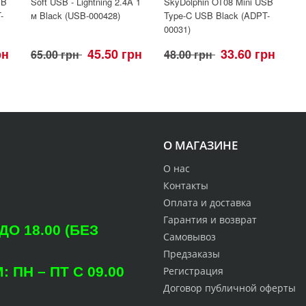
SB
Soft USB - Lightning 2.4A 1
SkyDolphin OT08 Mini USB
-
м Black (USB-000428)
Type-C USB Black (ADPT-
00031)
рн
45.50 грн
33.60 грн
65.00 грн
48.00 грн
О МАГАЗИНЕ
О нас
Контакты
Оплата и доставка
Гарантия и возврат
О 18.00 (БЕЗ
Самовывоз
Предзаказы
ПН – ПТ С 09.00
Регистрация
Договор публичной оферты