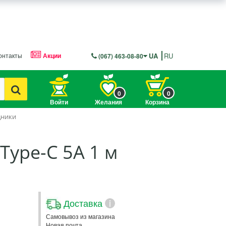
онтакты
Акции
UA
RU
(067) 463-08-80
0
0
Войти
Желания
Корзина
дники
 Type-C 5A 1 м
Доставка
i
Самовывоз из магазина
Новая почта