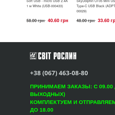
Soft USB - micro USB 2.4A
SkyDolphin OT05 Mini U
1 м White (USB-000433)
Type-C USB Black (ADPT
00029)
40.60 грн
33.60 г
58.00 грн
48.00 грн
+38 (067) 463-08-80
ПРИНИМАЕМ ЗАКАЗЫ: С 09.00 Д
ВЫХОДНЫХ)
КОМПЛЕКТУЕМ И ОТПРАВЛЯЕМ: 
ДО 18.00