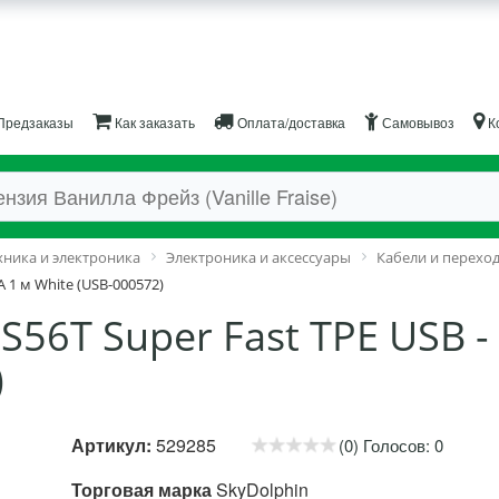
Предзаказы
Как заказать
Оплата/доставка
Самовывоз
К
хника и электроника
Электроника и аксессуары
Кабели и перехо
A 1 м White (USB-000572)
S56T Super Fast TPE USB -
)
Артикул:
529285
(0) Голосов: 0
Торговая марка
SkyDolphin