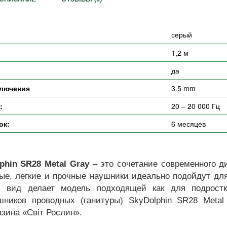
серый
1,2 м
да
лючения
3.5 mm
:
20 – 20 000 Гц
ок:
6 месяцев
hin SR28 Metal Gray
– это сочетание современного ди
ные, легкие и прочные наушники идеально подойдут дл
й вид делает модель подходящей как для подростк
иков проводных (ганитуры) SkyDolphin SR28 Metal 
азина «Світ Рослин».