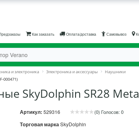
Предзаказы
Как заказать
Оплата/доставка
Самовывоз
К
хника и электроника
Электроника и аксессуары
Наушники
F-000471)
е SkyDolphin SR28 Metal
Артикул:
529316
(0) Голосов: 0
Торговая марка
SkyDolphin