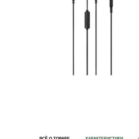
Удобрения
Для комнатных растений
Для ландшафтного дизайна
Для полива
Инструменты и инвентарь
Виноделие
Пчеловодство
Садовые фигуры
Мицелий грибов
Товары для дома
Теплицы и укрывной материал
Луковичные и клубни
ВСЁ О ТОВАРЕ
ХАРАКТЕРИСТИКИ