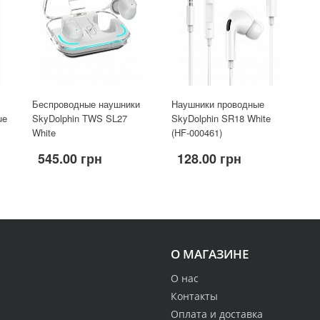
Беспроводные наушники
Наушники проводные
ue
SkyDolphin TWS SL27
SkyDolphin SR18 White
White
(HF-000461)
545.00 грн
128.00 грн
О МАГАЗИНЕ
О нас
Контакты
Оплата и доставка