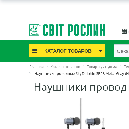
КАТАЛОГ ТОВАРОВ
Акционные товары
Главная
Каталог товаров
Товары для дома
Те
Луковичные цветы
Наушники проводные SkyDolphin SR28 Metal Gray (H
Саженцы роз
Наушники проводны
Саженцы плодово-ягодные
Лук и чеснок
Семенной картофель
Семена и рассада
Саженцы декоративные
Средства защиты растений