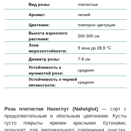
Вид розы:
плетистые
Аромат:
легкий
Цветение:
повторно цветущие
Высота взрослого
200-300 см
растения:
Зона
5 зона до 28,9 °C
морозостойкости:
Диаметр розы:
7-8 см
Устойчивость к
средняя
мучнистой росе:
Устойчивость к черной
средняя
пятнистости:
Роза плетистая Нахеглут (Nahelglut)
— сорт с
продолжительным и обильным цветением. Кусты
густо покрыты яркими красными бутонами,
подходят для вертикального озеленения участка.