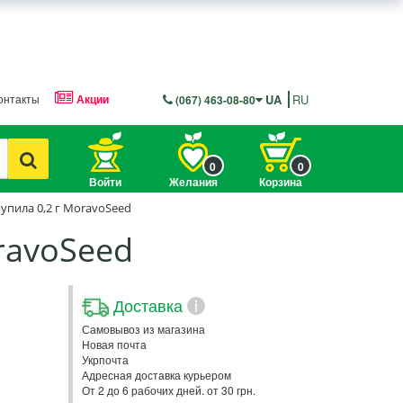
онтакты
Акции
UA
RU
(067) 463-08-80
0
0
Войти
Желания
Корзина
пила 0,2 г MoravoSeed
ravoSeed
Доставка
i
Самовывоз из магазина
Новая почта
Укрпочта
Адресная доставка курьером
От 2 до 6 рабочих дней. от 30 грн.