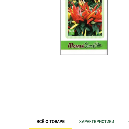
Удобрения
Для комнатных растений
Для ландшафтного дизайна
Для полива
Инструменты и инвентарь
Виноделие
Пчеловодство
Садовые фигуры
Мицелий грибов
Товары для дома
Теплицы и укрывной материал
Луковичные и клубни
ВСЁ О ТОВАРЕ
ХАРАКТЕРИСТИКИ