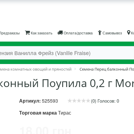
Предзаказы
Как заказать
Оплата/доставка
Самовывоз
К
мена комнатных овощей и пряностей
Семена Перец балконный Поу
конный Поупила 0,2 г Mo
Артикул:
525593
(0) Голосов: 0
Торговая марка
Тирас
18.00 грн