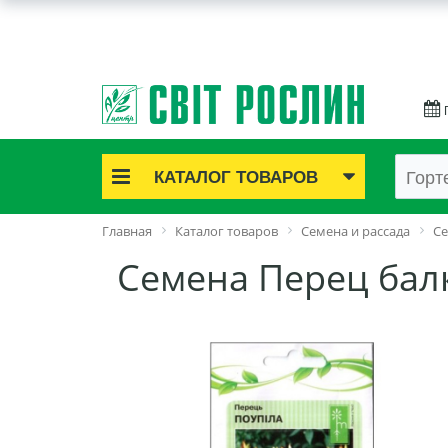
КАТАЛОГ ТОВАРОВ
Акционные товары
Главная
Каталог товаров
Семена и рассада
Се
Луковичные цветы
Семена Перец бал
Саженцы роз
Саженцы плодово-ягодные
Лук и чеснок
Семенной картофель
Семена и рассада
Саженцы декоративные
Средства защиты растений