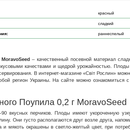
красный
сладкий
ния:
раннеспелый
 MoravoSeed
– качественный посевной материал сладк
вкусовыми качествами и щедрой урожайностью. Плоды
сервирования. В интернет-магазине «Світ Рослин» мож
любой регион Украины. На сайте можно ознакомиться 
ого Поупила 0,2 г MoravoSeed
0-90 вкусных перчиков. Плоды имеют укороченную узк
лину. Они густо располагаются друг возле друга, напом
а и мякоть окрашены в светло-желтый цвет, при потре