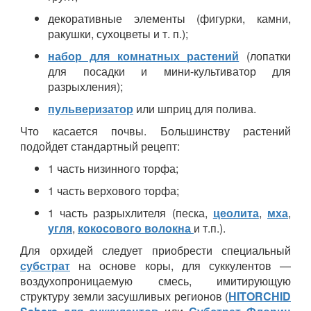
декоративные элементы (фигурки, камни,
ракушки, сухоцветы и т. п.);
набор для комнатных растений
(лопатки
для посадки и мини-культиватор для
разрыхления);
пульверизатор
или шприц для полива.
Что касается почвы. Большинству растений
подойдет стандартный рецепт:
1 часть низинного торфа;
1 часть верхового торфа;
1 часть разрыхлителя (песка,
цеолита
,
мха
,
угля
,
кокосового волокна
и т.п.).
Для орхидей следует приобрести специальный
субстрат
на основе коры, для суккулентов —
воздухопроницаемую смесь, имитирующую
структуру земли засушливых регионов (
HITORCHID