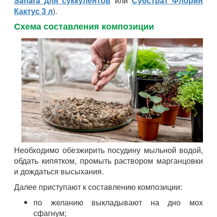
Sahara для суккулентов
или
Субстрат Флорин
Кактус 3 л
).
Схема составления композиции
Необходимо обезжирить посудину мыльной водой,
обдать кипятком, промыть раствором марганцовки
и дождаться высыхания.
Далее приступают к составлению композиции:
по желанию выкладывают на дно мох
сфагнум;