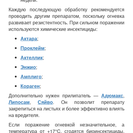
Каждую последующую обработку рекомендуется
проводить другим препаратом, поскольку огневка
развивает резистентность. При сильном поражении
используются химические инсектициды:
Актара
;
Проклейм
;
Актеллик
;
Энжио
;
Амплиго
;
Кораген
;
Дополнительно нужен прилипатель —
Адюмакс
,
Липосам
,
Сяйво
. Он позволит препарату
закрепиться на листьях и более эффективно влиять
на вредителя.
Если поражение огневкой незначительное, а
температура от +17°C, сгодятся биоинсектициды,