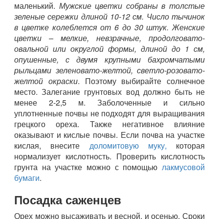
маленький.
Мужские цветки собраны в толстые
зеленые сережки длиной 10-12 см. Число тычинок
в цветке колеблется от 6 до 30 штук. Женские
цветки – мелкие, невзрачные, продолговато-
овальной или округлой формы, длиной до 1 см,
опушенные, с двумя крупными бахромчатыми
рыльцами зеленовато-желтой, светло-розовато-
желтой окраски
. Поэтому выбирайте солнечное
место. Залегание грунтовых вод должно быть не
менее 2-2,5 м. Заболоченные и сильно
уплотненные почвы не подходят для выращивания
грецкого ореха. Также негативное влияние
оказывают и кислые почвы. Если почва на участке
кислая, внесите
доломитовую муку,
которая
нормализует кислотность. Проверить кислотность
грунта на участке можно с помощью
лакмусовой
бумаги
.
Посадка саженцев
Орех можно высаживать и весной, и осенью. Сроки