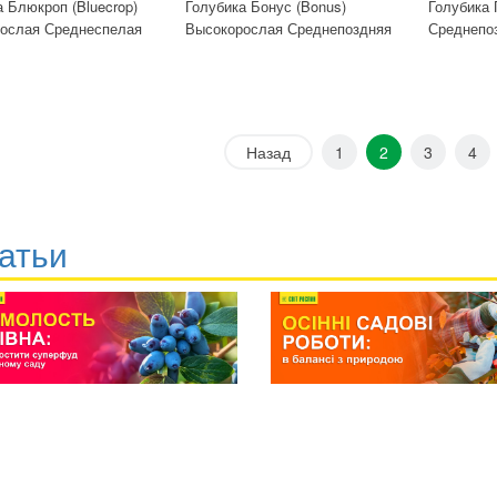
 Блюкроп (Bluecrop)
Голубика Бонус (Bonus)
Голубика
ослая Среднеспелая
Высокорослая Среднепоздняя
Среднепо
Назад
1
2
3
4
атьи