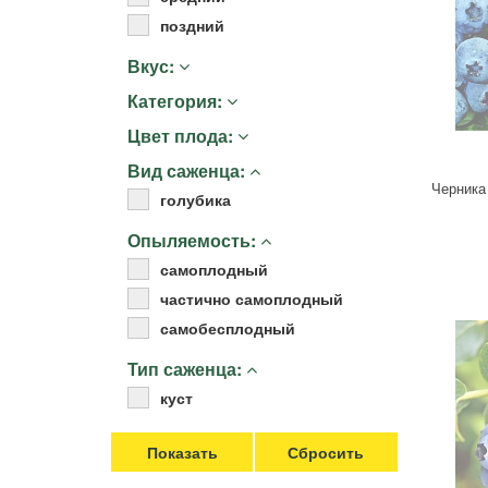
Удобрения
поздний
Для комнатных растений
Вкус:
Для ландшафтного дизайна
Категория:
Для полива
Инструменты и инвентарь
Цвет плода:
Виноделие
Вид саженца:
Черника
Пчеловодство
голубика
Садовые фигуры
Опыляемость:
Мицелий грибов
самоплодный
Товары для дома
частично самоплодный
Теплицы и укрывной материал
самобесплодный
Луковичные и клубни
Тип саженца:
куст