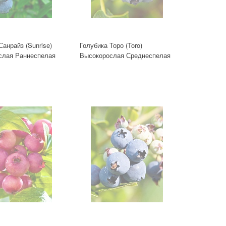
Санрайз (Sunrise)
Голубика Торо (Toro)
слая Раннеспелая
Высокорослая Среднеспелая