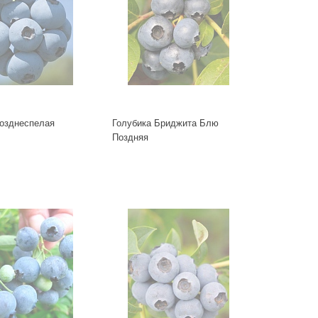
позднеспелая
Голубика Бриджита Блю
Поздняя