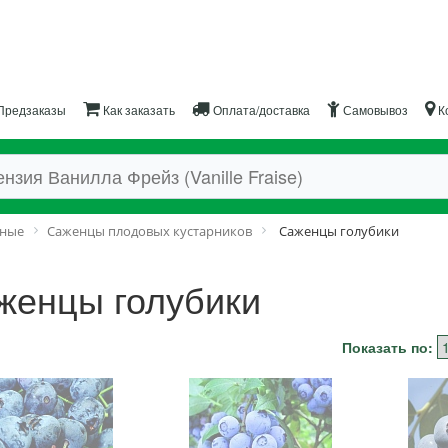
Предзаказы
Как заказать
Оплата/доставка
Самовывоз
К
дные
Саженцы плодовых кустарников
Саженцы голубики
женцы голубики
Показать по: