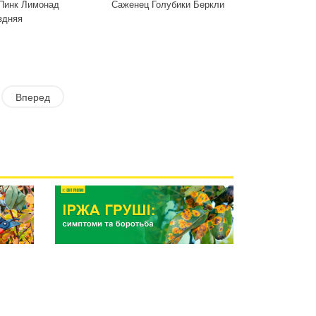
 Пинк Лимонад
Саженец Голубики Беркли
здняя
Вперед