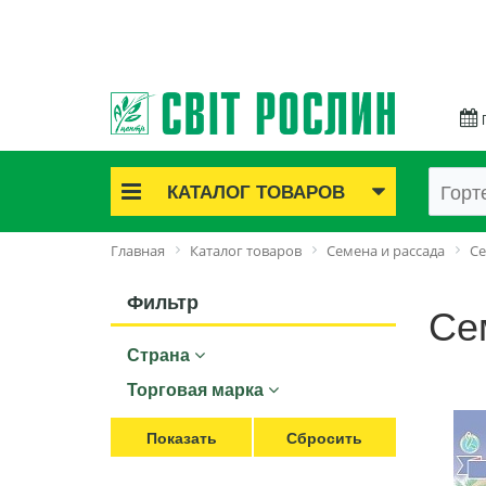
КАТАЛОГ ТОВАРОВ
Акционные товары
Главная
Каталог товаров
Семена и рассада
Се
Луковичные цветы
Саженцы роз
Фильтр
Се
Саженцы плодово-ягодные
Страна
Лук и чеснок
Семенной картофель
Торговая марка
Семена и рассада
Саженцы декоративные
Средства защиты растений