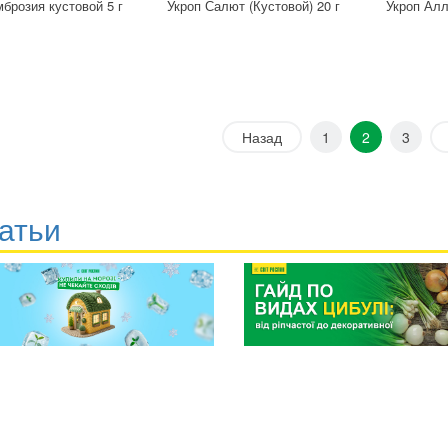
брозия кустовой 5 г
Укроп Салют (Кустовой) 20 г
Укроп Алл
Назад
1
2
3
атьи