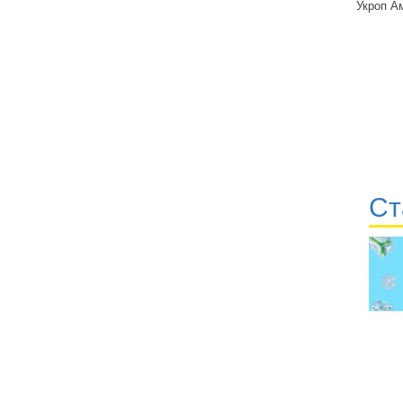
Укроп Ам
Ст