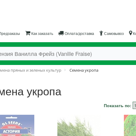
Предзаказы
Как заказать
Оплата/доставка
Самовывоз
К
мена пряных и зеленых культур
Семена укропа
мена укропа
Показать по: