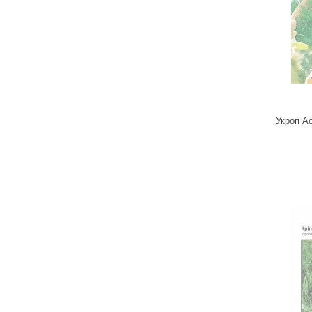
Удобрения
Для комнатных растений
Для ландшафтного дизайна
Для полива
Инструменты и инвентарь
Виноделие
Укроп Ас
Пчеловодство
Садовые фигуры
Мицелий грибов
Товары для дома
Теплицы и укрывной материал
Луковичные и клубни