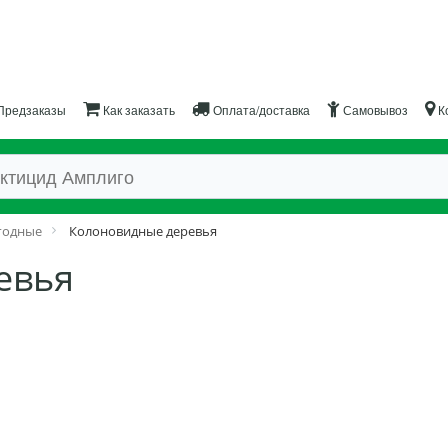
Предзаказы
Как заказать
Оплата/доставка
Самовывоз
К
годные
Колоновидные деревья
евья