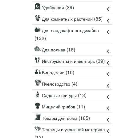
Удобрения
(39)
Удобрения
Для комнатных растений
(85)
Для комнатных растений
Для ландшафтного дизайна
Для полива
Для ландшафтного дизайна
(132)
Инструменты и инвентарь
Виноделие
(16)
Для полива
Пчеловодство
(39)
Инструменты и инвентарь
Садовые фигуры
Мицелий грибов
(10)
Виноделие
Товары для дома
(4)
Пчеловодство
Теплицы и укрывной материал
(13)
Садовые фигуры
Луковичные и клубни
(11)
Мицелий грибов
(185)
Товары для дома
Теплицы и укрывной материал
(13)