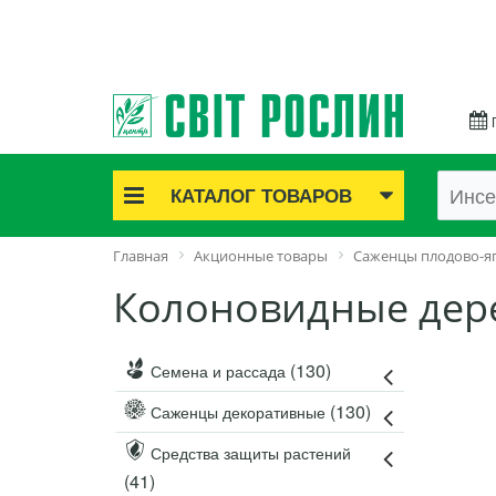
КАТАЛОГ ТОВАРОВ
Акционные товары
Главная
Акционные товары
Саженцы плодово-я
Луковичные цветы
Колоновидные дер
Саженцы роз
Саженцы плодово-ягодные
Лук и чеснок
(130)
Семена и рассада
Семенной картофель
(130)
Саженцы декоративные
Семена и рассада
Саженцы декоративные
Средства защиты растений
(41)
Средства защиты растений