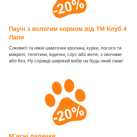
Паучі з вологим кормом від ТМ Клуб 4
Лапи
Соковиті та ніжні шматочки кролика, курки, лосося та
макрелі, телятини, індички, соус або желе, з овочами
або без. Ну справді широкий вибір на будь-який смак!
М’ясні палички