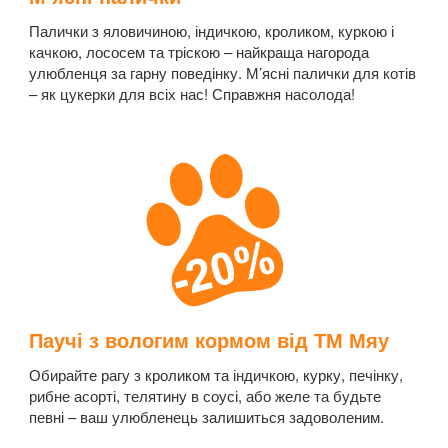
Палички з яловичиною, індичкою, кроликом, куркою і
качкою, лососем та тріскою – найкраща нагорода
улюбленця за гарну поведінку. М’ясні палички для котів
– як цукерки для всіх нас! Справжня насолода!
Паучі з вологим кормом від ТМ Мяу
Обирайте рагу з кроликом та індичкою, курку, печінку,
рибне асорті, телятину в соусі, або желе та будьте
певні – ваш улюбленець залишиться задоволеним.