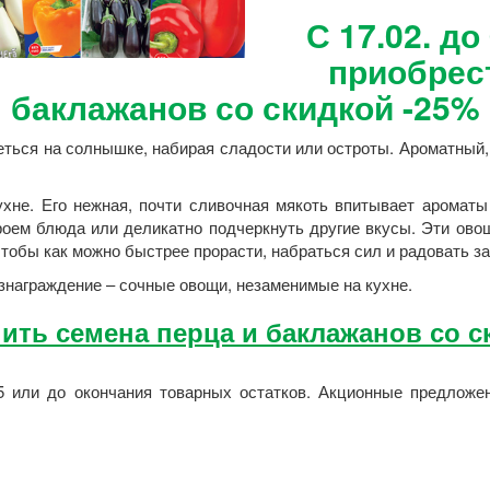
С 17.02. до
приобрес
баклажанов со скидкой -25%
еться на солнышке, набирая сладости или остроты. Ароматный,
хне. Его нежная, почти сливочная мякоть впитывает ароматы 
роем блюда или деликатно подчеркнуть другие вкусы. Эти овощ
тобы как можно быстрее прорасти, набраться сил и радовать з
знаграждение – сочные овощи, незаменимые на кухне.
пить семена перца и баклажанов со с
025 или до окончания товарных остатков. Акционные предложен