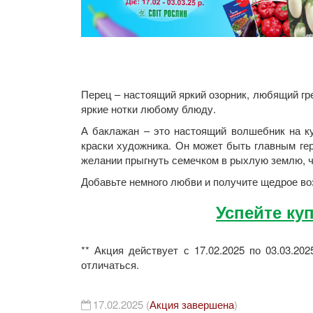
Удобрения
Для комнатных растений
Для ландшафтного дизайна
Для полива
Инструменты и инвентарь
Перец – настоящий яркий озорник, любящий гр
Виноделие
яркие нотки любому блюду.
Пчеловодство
А баклажан – это настоящий волшебник на ку
Садовые фигуры
краски художника. Он может быть главным ге
желании прыгнуть семечком в рыхлую землю, ч
Мицелий грибов
Товары для дома
Добавьте немного любви и получите щедрое во
Теплицы и укрывной материал
Успейте ку
Луковичные и клубни
** Акция действует с 17.02.2025 по 03.03.2
отличаться.
17.02.2025 (
Акция завершена
)