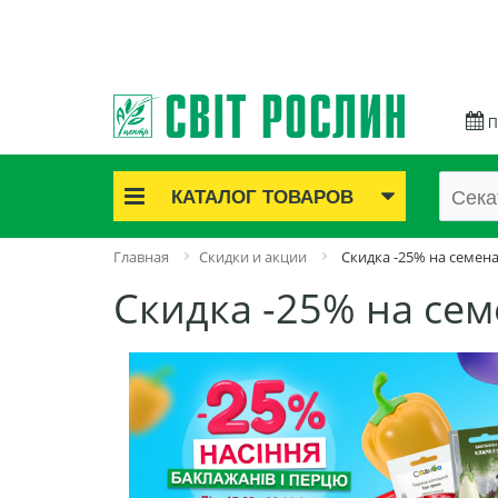
П
КАТАЛОГ ТОВАРОВ
Акционные товары
Главная
Скидки и акции
Скидка -25% на семен
Луковичные цветы
Скидка -25% на се
Саженцы роз
Саженцы плодово-ягодные
Лук и чеснок
Семенной картофель
Семена и рассада
Саженцы декоративные
Средства защиты растений