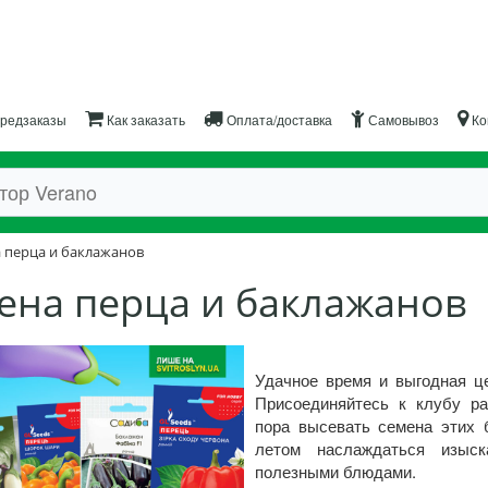
редзаказы
Как заказать
Оплата/доставка
Самовывоз
Ко
а перца и баклажанов
мена перца и баклажанов
Удачное время и выгодная ц
Присоединяйтесь к клубу р
пора высевать семена этих 
летом наслаждаться изыс
полезными блюдами.