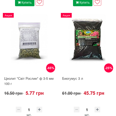
Купить
Купить
Акция
Акция
-65%
-25%
Цеолит "Світ Рослин" ф 3-5 мм
Биогумус 3 л
100 г
5.77 грн
45.75 грн
16.50 грн
61.00 грн
шт.
шт.