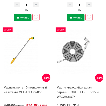
м.
м.
Купить
Купить
Акция
Акция
-15%
-15%
Распылитель 10-позиционный
Растягивающийcя шланг
на штанге VERANO 72-065
серый SECRET HOSE 5-15 м
WSCH515GY
374.00 грн
1 245.00 грн
440.00 грн