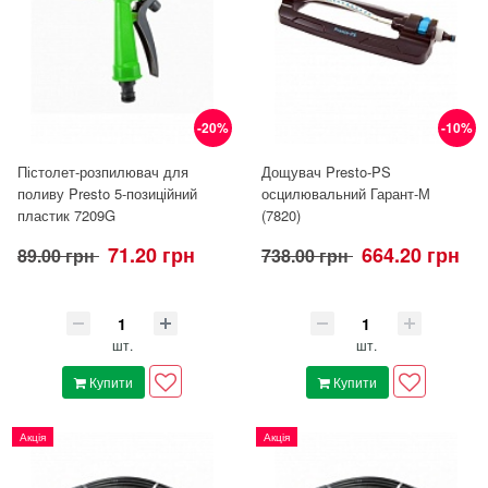
-20%
-10%
Пістолет-розпилювач для
Дощувач Presto-PS
поливу Presto 5-позиційний
осцилювальний Гарант-М
пластик 7209G
(7820)
71.20 грн
664.20 грн
89.00 грн
738.00 грн
шт.
шт.
Купити
Купити
Акція
Акція