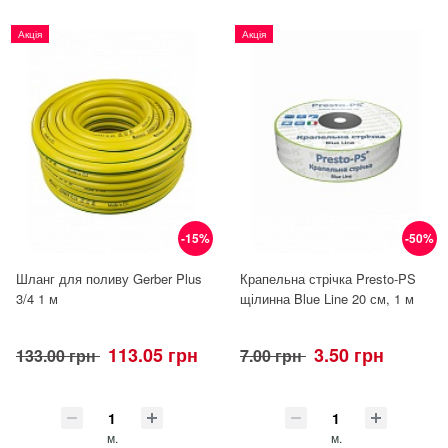
Акція
Акція
-15%
-50%
Шланг для поливу Gerber Plus
Крапельна стрічка Presto-PS
3/4 1 м
щілинна Blue Line 20 см, 1 м
113.05 грн
3.50 грн
133.00 грн
7.00 грн
м.
м.