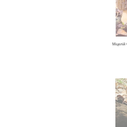
Для кімнатних рослин
Для ландшафтного дизайну
Для поливу
Інструменти та інвентар
Виноробство
Міцелій
Бджільництво
Садові фігури
Міцелій грибів
Товари для дому
Теплиці і покривний матеріал
Цибулинні і бульби