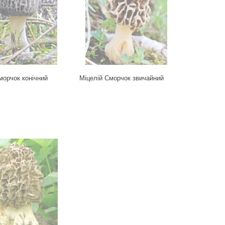
морчок конічний
Міцелій Сморчок звичайний