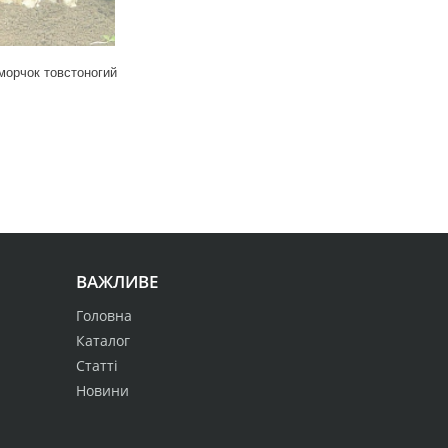
морчок товстоногий
ВАЖЛИВЕ
Головна
Каталог
Статті
Новини