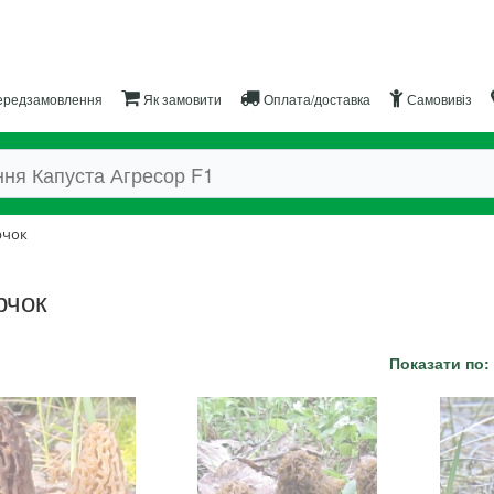
редзамовлення
Як замовити
Оплата/доставка
Самовивіз
рчок
рчок
Показати по: