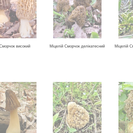
 Сморчок високий
Міцелій Сморчок делікатесний
Міцелій С