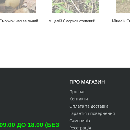
Сморчок напіввільний
Міцелій Сморчок степовий
Міцелій С
ПРО МАГАЗИН
Про нас
Контакти
Оплата та доставка
Гарантія і повернення
Самовивіз
.00 ДО 18.00 (БЕЗ
Реєстрація