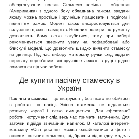
обслуговування пасіки. Стамеска пасічна – обценьки
(Американка) з одного боку обладнана гачком, завдяки
якому можна простіше і зручніше працювати з поділом і
підняттям рамок. Моделі також використовуються для
вилучення цвяхів і саморізів. Невеликі розміри інструменту
дозволяють йому легко загубитися, тому при виборі
рекомендується звернути увагу на пофарбовані або
блискучі моделі, що дозволить швидко виявити стамеску
на ділянці. Під час вибору матеріалу ручки слід віддати
перевагу дерев'яним, які зручніше лежать в руці і рідше
ламаються під час роботи.
Де купити пасічну стамеску в
Україні
Пасічна стамеска
– це інструмент, без якого не обійтися
в роботах на пасіці. Якісна стамеска не піддається
розвитку корозії і легко очищається. Для ефективної
роботи інструмент слід весь час тримати заточеним. Для
заточки підійде звичайний напилок. В каталозі інтерент-
магазину «Світ рослин» можна ознайомитися з фото і
описом пасічних стамесок, підібравши відповідну модель