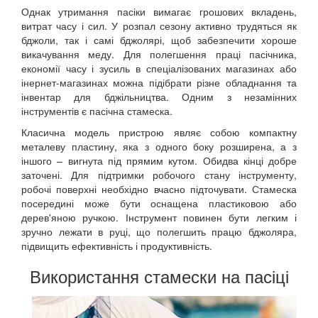
Однак утримання пасіки вимагає грошових вкладень,
витрат часу і сил. У розпал сезону активно трудяться як
бджоли, так і самі бджолярі, щоб забезпечити хороше
викачування меду. Для полегшення праці пасічника,
економії часу і зусиль в спеціалізованих магазинах або
інернет-магазинах можна підібрати різне обладнання та
інвентар для бджільництва. Одним з незамінних
інструментів є пасічна стамеска.
Класична модель пристрою являє собою компактну
металеву пластину, яка з одного боку розширена, а з
іншого – вигнута під прямим кутом. Обидва кінці добре
заточені. Для підтримки робочого стану інструменту,
робочі поверхні необхідно вчасно підточувати. Стамеска
посередині може бути оснащена пластиковою або
дерев'яною ручкою. Інструмент повинен бути легким і
зручно лежати в руці, що полегшить працю бджоляра,
підвищить ефективність і продуктивність.
Використання стамески на пасіці