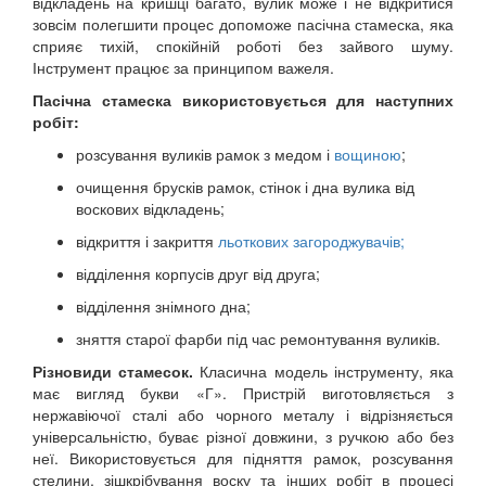
відкладень на кришці багато, вулик може і не відкритися
зовсім полегшити процес допоможе пасічна стамеска, яка
сприяє тихій, спокійній роботі без зайвого шуму.
Інструмент працює за принципом важеля.
Пасічна стамеска використовується для наступних
робіт:
розсування вуликів рамок з медом і
вощиною
;
очищення брусків рамок, стінок і дна вулика від
воскових відкладень;
відкриття і закриття
льоткових загороджувачів;
відділення корпусів друг від друга;
відділення знімного дна;
зняття старої фарби під час ремонтування вуликів.
Різновиди стамесок.
Класична модель інструменту, яка
має вигляд букви «Г». Пристрій виготовляється з
нержавіючої сталі або чорного металу і відрізняється
універсальністю, буває різної довжини, з ручкою або без
неї. Використовується для підняття рамок, розсування
стелини, зішкрібування воску та інших робіт в процесі