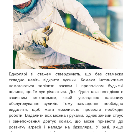
Бджолярі зі стажем стверджують, що без стамески
складно навіть відкрити вулики. Комахи інстинктивно
намагаються заліпити воском і прополісом будь-які
щілини, що їм зустрічаються. Для бджіл така поведінка є
захисним механізмом, який ускладнює пасічнику
обслуговування вуликів. Тому накладення необхідно
видаляти, щоб мати можливість провести необхідні
роботи. Видалити віск можна і руками, однак зайвий струс
і занепокоєння дратує комах, що може привести до
розвитку агресії і нападу на бджоляра. У разі, якщо