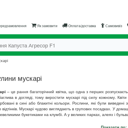
редзамовлення
Як замовити
Оплата/доставка
Самовивіз
карі
лини мускарі
арі
– це рання багаторічний квітка, що одна з перших розпускаєть
аглива в догляді, тому виростити мускарі під силу кожному. Квіт
бовані в сині або блакитні кольори. Рослини, які були виведені з
о відтінків. Мускарі чудово виглядають в групових посадках. У до
евеликими букетиками на клумбі. А у великих парках, алеях і бульвар
Показати по: