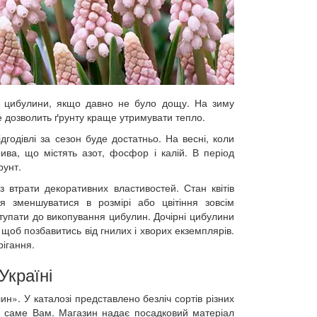
и цибулини, якщо давно не було дощу. На зиму
дозволить ґрунту краще утримувати тепло.
ідгодівлі за сезон буде достатньо. На весні, коли
рива, що містять азот, фосфор і калій. В період
рунт.
 втрати декоративних властивостей. Стан квітів
я зменшуватися в розмірі або цвітіння зовсім
иступати до викопування цибулин. Дочірні цибулини
 щоб позбавитись від гнилих і хворих екземплярів.
рігання.
Україні
н». У каталозі представлено безліч сортів різних
уть саме Вам. Магазин надає посадковий матеріал