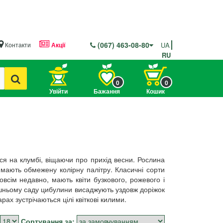
(067) 463-08-80
Контакти
Акції
UA
RU
0
0
Увійти
Бажання
Кошик
ся на клумбі, віщаючи про прихід весни. Рослина
и мають обмежену колірну палітру. Класичні сорти
овсім недавно, мають квіти бузкового, рожевого і
машньому саду цибулини висаджують уздовж доріжок
ах зустрічаються цілі квіткові килими.
Сортування за: