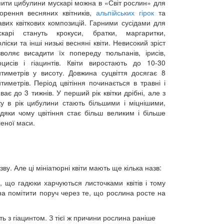
пити цибулини мускарі можна в «Світ рослин» для
ворення весняних квітників,
альпійських гірок
та
авих квіткових композицій. Гарними сусідами для
скарі стануть крокуси, братки, маргаритки,
ліски та інші низькі весняні квіти. Невисокий зріст
зволяє висадити їх попереду тюльпанів, ірисів,
рцисів і гіацинтів. Квіти виростають до 10-30
нтиметрів у висоту. Довжина суцвіття досягає 8
тиметрів. Період цвітіння починається в травні і
ває до 3 тижнів. У перший рік квітки дрібні, але з
ку в рік цибулини стають більшими і міцнішими,
вдяки чому цвітіння стає більш великим і більше
еної маси.
у. Але ці мініатюрні квіти мають ще кілька назв:
 що гадюки харчуються листочками квітів і тому
жна помітити поруч через те, що рослина росте на
ь з гіацинтом. З тієї ж причини рослина раніше