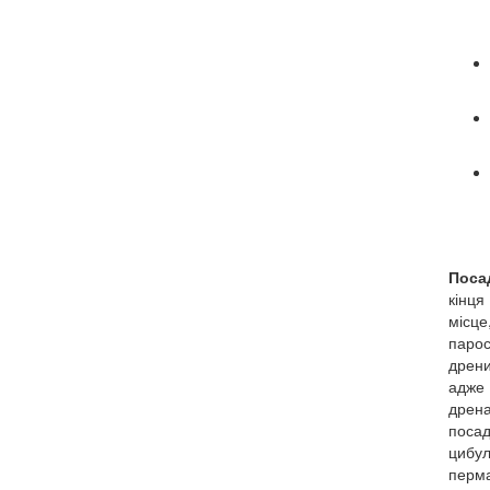
Поса
кінц
місце
парос
дрен
адже 
дрен
посад
цибу
перма