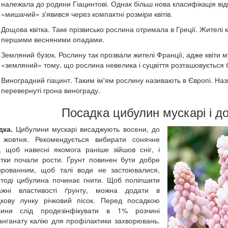
належала до родини Гіацинтові. Однак більш нова класифікація ві
«мишачий» з'явився через компактні розміри квітів.
Дощова квітка. Таке прізвисько рослина отримала в Греції. Жителі кр
першими весняними опадами.
Земляний бузок. Рослину так прозвали жителі Франції, адже квіти му
«земляний» тому, що рослина невелика і суцвіття розташовується б
Виноградний гіацинт. Таким ім'ям рослину називають в Європі. Наз
перевернуті грона винограду.
Посадка цибулин мускарі і до
дка.
Цибулини мускарі висаджують восени, до
я жовтня. Рекомендується вибирати сонячне
, щоб навесні якомога раніше зійшов сніг, і
тки почали рости. Ґрунт повинен бути добре
ированним, щоб талі води не застоювалися,
тоді цибулина починає гнити. Щоб поліпшити
ажні властивості ґрунту, можна додати в
кову лунку річковий пісок. Перед посадкою
лини слід продезінфікувати в 1% розчині
нганату калію для профілактики захворювань.