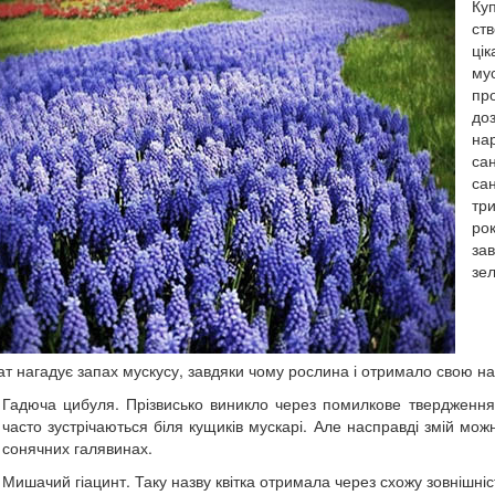
Ку
ст
цік
му
про
до
на
са
сан
три
ро
за
зел
т нагадує запах мускусу, завдяки чому рослина і отримало свою назв
Гадюча цибуля. Прізвисько виникло через помилкове твердження,
часто зустрічаються біля кущиків мускарі. Але насправді змій мо
сонячних галявинах.
Мишачий гіацинт. Таку назву квітка отримала через схожу зовнішніст