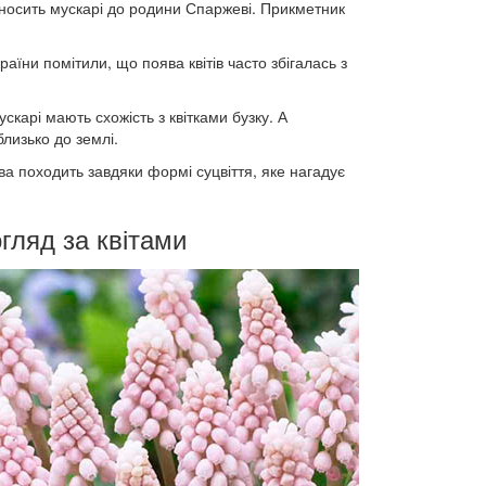
дносить мускарі до родини Спаржеві. Прикметник
аїни помітили, що поява квітів часто збігалась з
скарі мають схожість з квітками бузку. А
лизько до землі.
ва походить завдяки формі суцвіття, яке нагадує
гляд за квітами