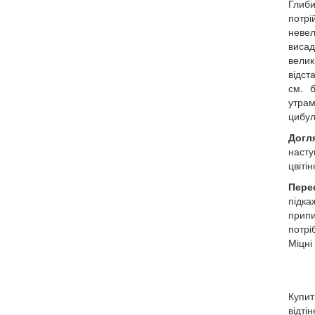
Глиби
потрі
неве
виса
вели
відст
см. б
утрам
цибул
Догл
насту
цвіті
Пере
підка
припи
потрі
Міцні
Купит
відті