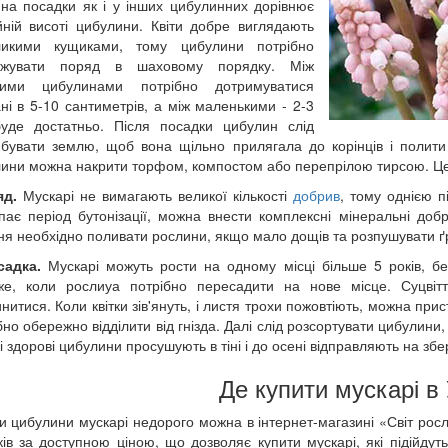
на посадки як і у інших цибулинних дорівнює
йній висоті цибулини. Квіти добре виглядають
ликими кущиками, тому цибулини потрібно
джувати поряд в шаховому порядку. Між
кими цибулинами потрібно дотримуватися
ані в 5-10 сантиметрів, а між маленькими - 2-3
уде достатньо. Після посадки цибулин слід
бувати землю, щоб вона щільно прилягала до корінців і полит
ини можна накрити торфом, компостом або перепрілою тирсою. Це 
яд.
Мускарі не вимагають великої кількості
добрив
, тому однією п
пає період бутонізації, можна внести комплексні мінеральні доб
ння необхідно поливати рослини, якщо мало дощів та розпушувати ґ
садка.
Мускарі можуть рости на одному місці більше 5 років, без
же, коли рослиуа потрібно пересадити на нове місце. Суцвітт
нитися. Коли квітки зів'януть, і листя трохи пожовтіють, можна пр
бно обережно відділити від гнізда. Далі слід розсортувати цибулини,
 і здорові цибулини просушують в тіні і до осені відправляють на збе
Де купити мускарі в 
и цибулини мускарі недорого можна в інтернет-магазині «Світ росли
нків за доступною ціною, що дозволяє купити мускарі, які підійд