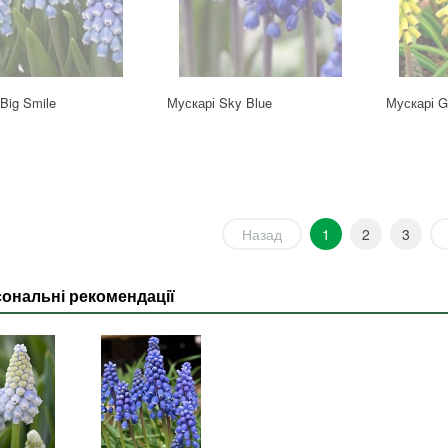
Big Smile
Мускарі Sky Blue
Мускарі G
Назад
1
2
3
ональні рекомендації