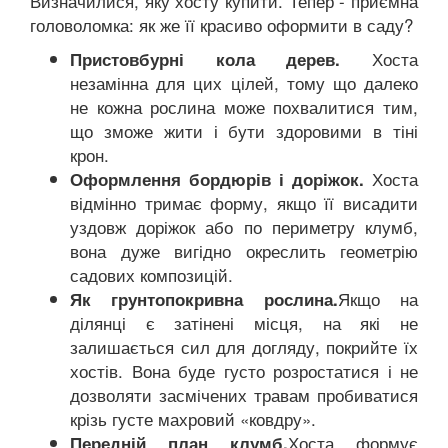
Визначилися, яку хосту купити. Тепер - приємна
головоломка: як же її красиво оформити в саду?
Хоста
Пристовбурні кола дерев.
незамінна для цих цілей, тому що далеко
не кожна рослина може похвалитися тим,
що зможе жити і бути здоровими в тіні
крон.
Хоста
Оформлення бордюрів і доріжок.
відмінно тримає форму, якщо її висадити
уздовж доріжок або по периметру клумб,
вона дуже вигідно окреслить геометрію
садових композицій.
Якщо на
Як грунтопокривна рослина.
ділянці є затінені місця, на які не
залишається сил для догляду, покрийте їх
хостів. Вона буде густо розростатися і не
дозволяти засмічених травам пробиватися
крізь густе махровий «ковдру».
Хоста формує
Передній план клумб.