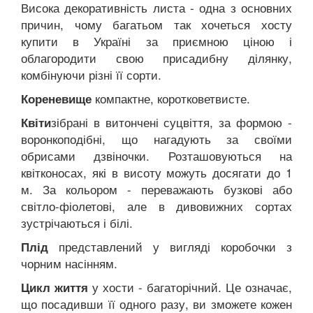
Висока декоративність листа - одна з основних
причин, чому багатьом так хочеться хосту
купити в Україні за приємною ціною і
облагородити свою присадибну ділянку,
комбінуючи різні її сорти.
компактне, коротковетвисте.
Кореневище
зібрані в витончені суцвіття, за формою -
Квіти
воронкоподібні, що нагадують за своїми
обрисами дзвіночки. Розташовуються на
квітконосах, які в висоту можуть досягати до 1
м. За кольором - переважають бузкові або
світло-фіолетові, але в дивовижних сортах
зустрічаються і білі.
представлений у вигляді коробочки з
Плід
чорним насінням.
у хости - багаторічний. Це означає,
Цикл життя
що посадивши її одного разу, ви зможете кожен