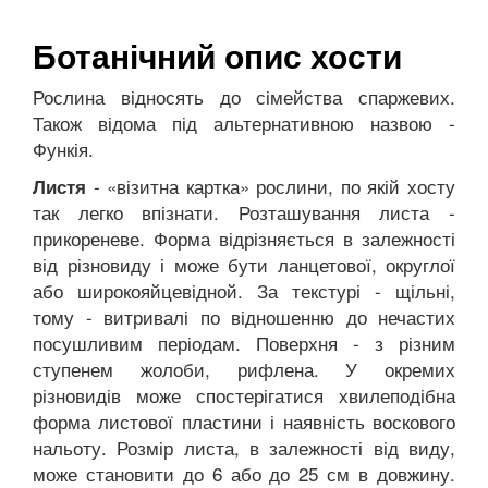
Ботанічний опис хости
Рослина відносять до сімейства спаржевих.
Також відома під альтернативною назвою -
Функія.
- «візитна картка» рослини, по якій хосту
Листя
так легко впізнати. Розташування листа -
прикореневе. Форма відрізняється в залежності
від різновиду і може бути ланцетової, округлої
або широкояйцевідной. За текстурі - щільні,
тому - витривалі по відношенню до нечастих
посушливим періодам. Поверхня - з різним
ступенем жолоби, рифлена. У окремих
різновидів може спостерігатися хвилеподібна
форма листової пластини і наявність воскового
нальоту. Розмір листа, в залежності від виду,
може становити до 6 або до 25 см в довжину.