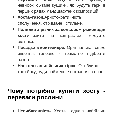
невисокі об'ємні кущики, які будуть гарні в
перших рядах ландшафтних композицій.
Аристократичність
Хоста+газон.
сполучення, стримане і стильне.
Полянки з різних за кольором різновидів
Грайте на контрастах, міксуйте
хости.
відтінки.
Оригінальна і свіже
Посадка в контейнери.
рішення, головне - грамотно підібрати
вазон.
Особливо - з
Навколо альпійських гірок.
того боку, куди найменше потрапляє сонце.
Чому потрібно купити хосту -
переваги рослини
Хоста - одна з найбільш
Невибагливість.