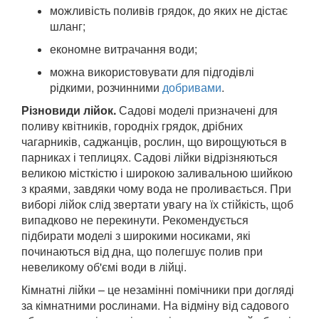
можливість поливів грядок, до яких не дістає
шланг;
економне витрачання води;
можна використовувати для підгодівлі
рідкими, розчинними
добривами
.
Різновиди лійок.
Садові моделі призначені для
поливу квітників, городніх грядок, дрібних
чагарників, саджанців, рослин, що вирощуються в
парниках і теплицях. Садові лійки відрізняються
великою місткістю і широкою заливальною шийкою
з краями, завдяки чому вода не проливається. При
виборі лійок слід звертати увагу на їх стійкість, щоб
випадково не перекинути. Рекомендується
підбирати моделі з широкими носиками, які
починаються від дна, що полегшує полив при
невеликому об'ємі води в лійці.
Кімнатні лійки – це незамінні помічники при догляді
за кімнатними рослинами. На відміну від садового