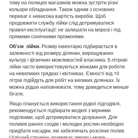
тому на полицях магазинів можна зустріти різні
кольори обладнання. Також одним з основних
переваг є невисока вартість виробів. Щоб
продовжити службу лійки слід дотримуватися
правил експлуатації: не залишати на морозі і під
прямими сонячними променями.
Об'єм лійки.
Розмір інвентарю підбирається в
залежності від розміру ділянки, вирощуваних
культур і фізичних можливостей власника. 5-літрові
лійки часто використовуються жінками для роботи
на невеликих грядках і квітниках. Ємності від 10
літрів підійдуть для робіт на великих ділянках. Їх
можна рідше наповнювати, тому доведеться менше
бігати.
Якщо планується використання рідкої підгодівлі,
рекомендується підбирати моделі з мірними
поділками, щоб дотримуватися дозування. Для
поливів ранніх сходів і молодих рослин необхідно
придбати насадки, які забезпечать розсіяне полив.
Цілісний струмінь розмиває землю і може