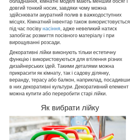
обладнання, кімнатні моделі мають менший обсяг і
довгий тонкий носик, завдяки чому можна
здійснювати акуратний полив в важкодоступних
місцях. Кімнатний інвентар також використовується
під час посіву
насіння
, адже невеликий натиск
запобігає розмиття посівного матеріалу і при
вирощуванні розсади.
Декоративні лійки виконують тільки естетичну
функцію і використовуються для втілення різних
дизайнерських ідей. Такими деталями можна
прикрасити як кімнату, так і садову ділянку,
веранду, терасу або балкон, наприклад, посадивши
в них декоративні культури. Декоративний елемент
можна купити або переробити старі лійки.
Як вибрати лійку