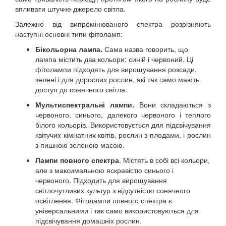
впливати штучне джерело світла.
Залежно від випромінюваного спектра розрізняють
наступні основні типи фітоламп:
Бікольорна лампа.
Сама назва говорить, що
лампа містить два кольори: синій і червоний. Ці
фітолампи підходять для вирощування розсади,
зелені і для дорослих рослин, які так само мають
доступ до сонячного світла.
Мультиспектральні лампи.
Вони складаються з
червоного, синього, далекого червоного і теплого
білого кольорів. Використовується для підсвічування
квітучих кімнатних квітів, рослин з плодами, і рослин
з пишною зеленою масою.
Лампи повного спектра
. Містять в собі всі кольори,
але з максимальною яскравістю синього і
червоного. Підходить для вирощування
світлочутливих культур з відсутністю сонячного
освітлення. Фітолампи повного спектра є
універсальними і так само використовуються для
підсвічування домашніх рослин.