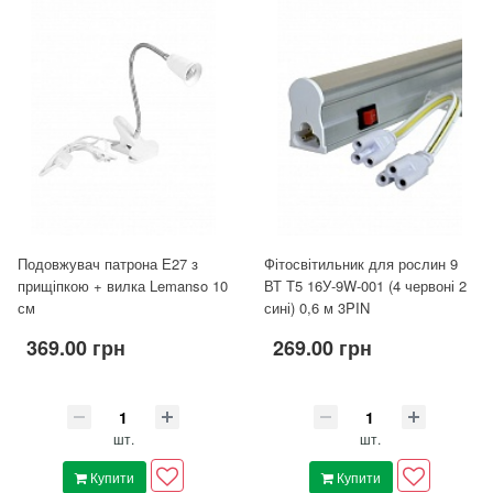
Подовжувач патрона Е27 з
Фітосвітильник для рослин 9
прищіпкою + вилка Lemanso 10
ВТ Т5 16У-9W-001 (4 червоні 2
см
сині) 0,6 м 3PIN
369.00 грн
269.00 грн
шт.
шт.
Купити
Купити