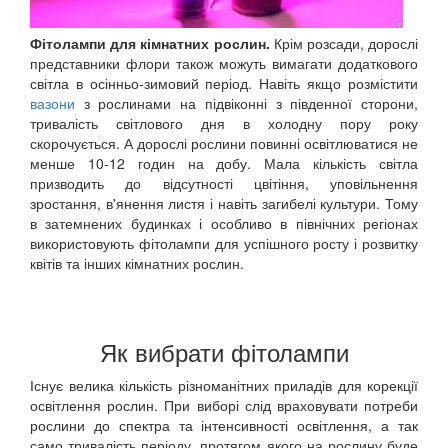
Фітолампи для кімнатних рослин.
Крім розсади, дорослі
представники флори також можуть вимагати додаткового
світла в осінньо-зимовий період. Навіть якщо розмістити
вазони
з рослинами на підвіконні з південної сторони,
тривалість світлового дня в холодну пору року
скорочується. А дорослі рослини повинні освітлюватися не
менше 10-12 годин на добу. Мала кількість світла
призводить до відсутності цвітіння, уповільнення
зростання, в'янення листя і навіть загибелі культури. Тому
в затемнених будинках і особливо в північних регіонах
використовують фітолампи для успішного росту і розвитку
квітів та інших кімнатних рослин.
Як вибрати фітолампи
Існує велика кількість різноманітних приладів для корекції
освітлення рослин. При виборі слід враховувати потреби
рослини до спектра та інтенсивності освітлення, а так
само тривалість періоду, протягом якого на рослину буде