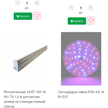
шт.
шт.
Купити
Купити
Фітосвітильник 18 ВТ 16У-18-
Світлодіодна лампа R:B=4:2 16
001 Т5 1,2 м для рослин
Вт Е27
штекер на 3 виходи (повный
спектр)