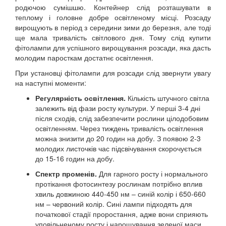
родючою сумішшю. Контейнер слід розташувати в
теплому і головне добре освітленому місці. Розсаду
вирощують в період з середини зими до березня, але тоді
ще мала тривалість світлового дня. Тому слід купити
фітолампи для успішного вирощування розсади, яка дасть
молодим паросткам достатнє освітлення.
При установці фітолампи для розсади слід звернути увагу
на наступні моменти:
Регулярність освітлення.
Кількість штучного світла
залежить від фази росту культури. У перші 3-4 дні
після сходів, слід забезпечити рослини цілодобовим
освітленням. Через тиждень тривалість освітлення
можна знизити до 20 годин на добу. З появою 2-3
молодих листочків час підсвічування скорочується
до 15-16 годин на добу.
Спектр променів.
Для гарного росту і нормального
протікання фотосинтезу рослинам потрібно вплив
хвиль довжиною 440-450 нм – синій колір і 650-660
нм – червоний колір. Сині лампи підходять для
початкової стадії проростання, адже вони сприяють
уповільненому росту і нарощування зеленої маси.