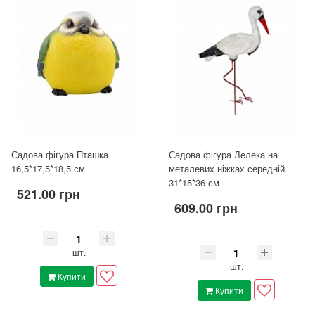
Садова фігура Пташка
Садова фігура Лелека на
16,5*17,5*18,5 см
металевих ніжках середній
31*15*36 см
521.00 грн
609.00 грн
шт.
шт.
Купити
Купити