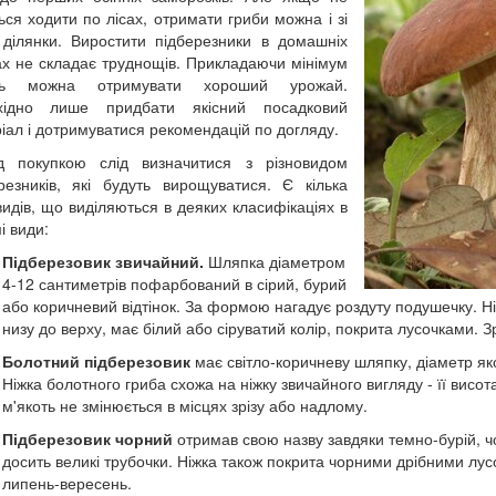
ься ходити по лісах, отримати гриби можна і зі
 ділянки. Виростити підберезники в домашніх
х не складає труднощів. Прикладаючи мінімум
ль можна отримувати хороший урожай.
хідно лише придбати якісний посадковий
іал і дотримуватися рекомендацій по догляду.
д покупкою слід визначитися з різновидом
резників, які будуть вирощуватися. Є кілька
видів, що виділяються в деяких класифікаціях в
і види:
Підберезовик звичайний.
Шляпка діаметром
4-12 сантиметрів пофарбований в сірий, бурий
або коричневий відтінок. За формою нагадує роздуту подушечку. Ні
низу до верху, має білий або сіруватий колір, покрита лусочками. З
Болотний підберезовик
має світло-коричневу шляпку, діаметр яко
Ніжка болотного гриба схожа на ніжку звичайного вигляду - її висота
м'якоть не змінюється в місцях зрізу або надлому.
Підберезовик чорний
отримав свою назву завдяки темно-бурій, ч
досить великі трубочки. Ніжка також покрита чорними дрібними лус
липень-вересень.