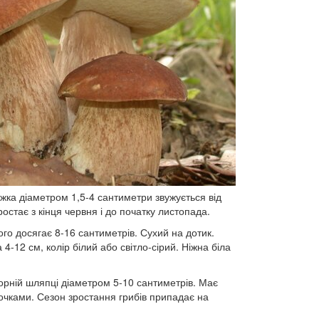
жка діаметром 1,5-4 сантиметри звужується від
ростає з кінця червня і до початку листопада.
го досягає 8-16 сантиметрів. Сухий на дотик.
 4-12 см, колір білий або світло-сірий. Ніжна біла
орній шляпці діаметром 5-10 сантиметрів. Має
очками. Сезон зростання грибів припадає на