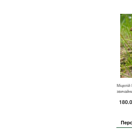
Для кімнатних рослин
Для ландшафтного дизайну
Для поливу
Інструменти та інвентар
Виноробство
Бджільництво
Садові фігури
Міцелій грибів
Товари для дому
Теплиці і покривний матеріал
Міцелій 
Цибулинні і бульби
звичайни
180.
Перс