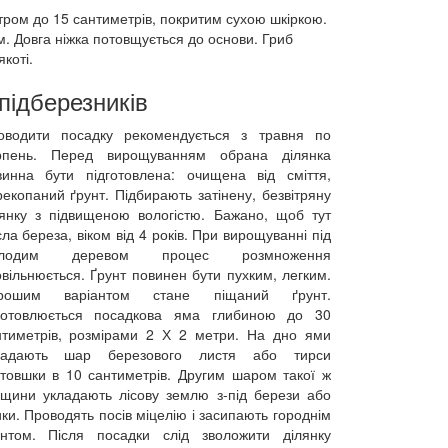
тром до 15 сантиметрів, покритим сухою шкіркою.
м. Довга ніжка потовщується до основи. Гриб
якоті.
підберезників
оводити посадку рекомендується з травня по
рпень. Перед вирощуванням обрана ділянка
винна бути підготовлена: очищена від сміття,
екопаний ґрунт. Підбирають затінену, безвітряну
лянку з підвищеною вологістю. Бажано, щоб тут
ла береза, віком від 4 років. При вирощуванні під
лодим деревом процес розмноження
вільнюється. Ґрунт повинен бути пухким, легким.
рошим варіантом стане піщаний ґрунт.
готовлюється посадкова яма глибиною до 30
нтиметрів, розмірами 2 Х 2 метри. На дно ями
ладають шар березового листя або тирси
втовшки в 10 сантиметрів. Другим шаром такої ж
вщини укладають лісову землю з-під берези або
ки. Проводять посів міцелію і засипають городнім
унтом. Після посадки слід зволожити ділянку