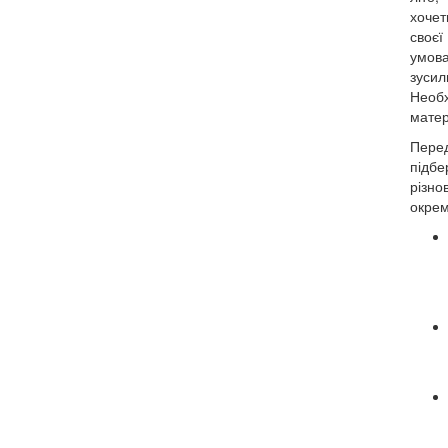
хочет
своєї
умова
зуси
Необ
матер
Пере
підбе
різно
окрем