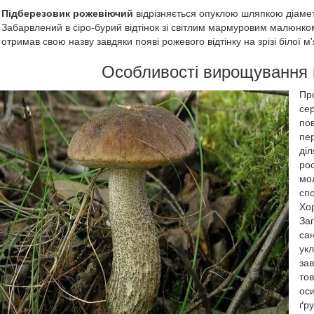
Підберезовик рожевіючий
відрізняється опуклою шляпкою діаме
Забарвлений ​​в сіро-бурий відтінок зі світлим мармуровим малюнко
отримав свою назву завдяки появі рожевого відтінку на зрізі білої м'
Особливості вирощування 
Пр
се
по
пер
ді
рос
мо
спо
Хо
За
са
ук
за
то
оси
ґр