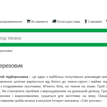
редзамовлення
Як замовити
Оплата/доставка
Самовивіз
ерезовик
ерезовик
лій підберезника
– це один з найбільш популярних різновидів грибі
влення шляпки варіюється від білого до темно-сірого і майже чо
 з поздовжніми лусочками. М'якоть біла, не темніє на зламі. Гри
. Не становлять проблем з вирощуванням на домашній ділянці. Гр
ченими і маринованими, сушаться для заготовки на зиму. Ознай
тавників грибів можна в каталозі Інтерет-магазину «Світ рослин».