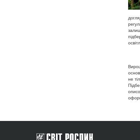
догля
регул
залиш
підбе
освіт
Вирощ
основ
не ті
Підбе
опис
оформ