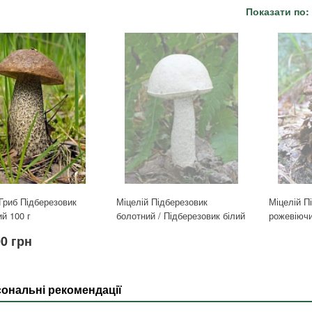
Показати по:
Гриб Підберезовик
Міцелій Підберезовик
Міцелій П
й 100 г
болотний / Підберезовик білий
рожевіюч
00 грн
ональні рекомендації