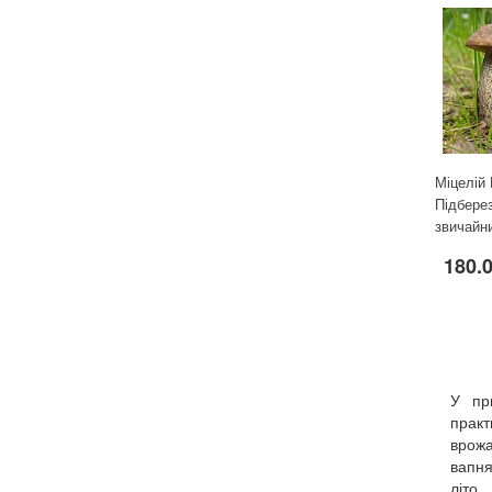
Міцелій 
Підбере
звичайни
180.
У пр
прак
врожа
вапня
літо,