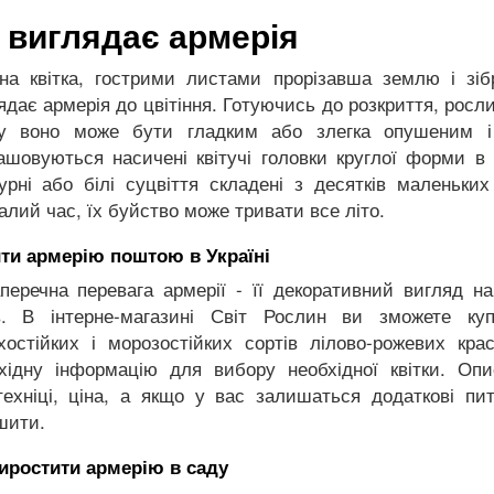
 виглядає армерія
на квітка, гострими листами прорізавша землю і зіб
ядає армерія до цвітіння. Готуючись до розкриття, росли
у воно може бути гладким або злегка опушеним і
ашовуються насичені квітучі головки круглої форми в д
урні або білі суцвіття складені з десятків маленьких 
алий час, їх буйство може тривати все літо.
ти армерію поштою в Україні
перечна перевага армерії - її декоративний вигляд н
в. В інтерне-магазині Світ Рослин ви зможете к
хостійких і морозостійких сортів лілово-рожевих кр
хідну інформацію для вибору необхідної квітки. Опи
техніці, ціна, а якщо у вас залишаться додаткові пи
шити.
иростити армерію в саду