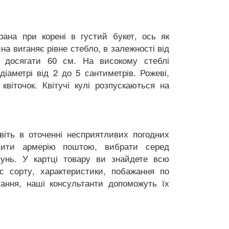
рана при корені в густий букет, ось як
на виганяє рівне стебло, в залежності від
 досягати 60 см. На високому стеблі
іаметрі від 2 до 5 сантиметрів. Рожеві,
квіточок. Квітучі кулі розпускаються на
авіть в оточенні несприятливих погодних
упити армерію поштою, вибрати серед
асунь. У картці товару ви знайдете всю
с сорту, характеристики, побажання по
тання, наші консультанти допоможуть їх