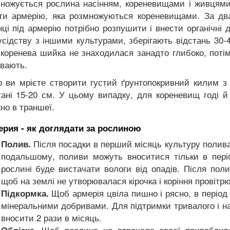
ножується рослина насінням, кореневищами і живцями.
ти армерію, яка розмножуються кореневищами. За два
нці під армерію потрібно розпушити і внести органічні
усідству з іншими культурами, зберігають відстань 30-
коренева шийка не знаходилася занадто глибоко, поті
вають.
 ви мрієте створити густий ґрунтопокривний килим з 
тані 15-20 см. У цьому випадку, для кореневищ годі й
но в траншеї.
рия - як доглядати за рослиною
Після посадки в перший місяць культуру полива
Полив.
подальшому, поливи можуть вноситися тільки в пері
рослині буде вистачати вологи від опадів. Після поли
щоб на землі не утворювалася кірочка і коріння провітр
Щоб армерія цвіла пишно і рясно, в період 
Підкормка.
мінеральними добривами. Для підтримки тривалого і на
вносити 2 рази в місяць.
Щоб рослина не втрачала своєї привабливост