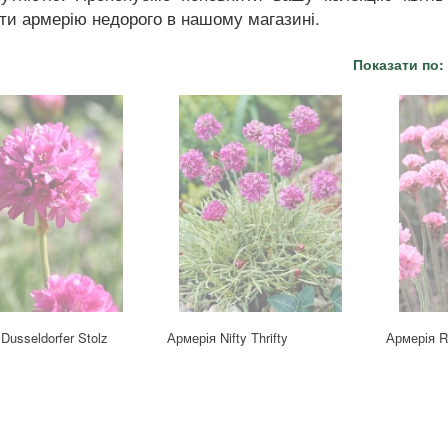
ти армерію недорого в нашому магазині.
Показати по:
Dusseldorfer Stolz
Армерія Nifty Thrifty
Армерія Ru