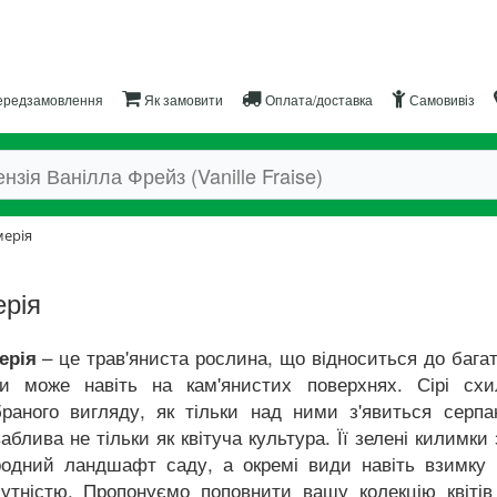
редзамовлення
Як замовити
Оплата/доставка
Самовивіз
ерія
рія
– це трав'яниста рослина, що відноситься до багато
ерія
ти може навіть на кам'янистих поверхнях. Сірі схи
раного вигляду, як тільки над ними з'явиться серпа
аблива не тільки як квітуча культура. Її зелені килимк
одний ландшафт саду, а окремі види навіть взимку 
утністю. Пропонуємо поповнити вашу колекцію квітів