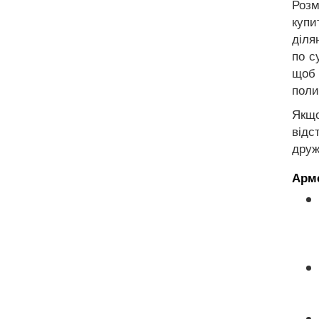
Розм
купи
діля
по с
щоб 
поли
Якщо
відс
друж
Арме