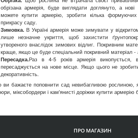
Обрізка.
обрізана армерія, буде виглядати доглянуто, а нов
можете купити армерію, зробити кілька формуючих
прикрасу саду.
В Україні армерія може зимувати у відкритом
Зимовка.
лише незначне укриття, щоб захистити ґрунтопокр
утвореного внаслідок зимових відлиг. Покривним мат
краще, якщо це буде спеціальний покривний матеріал - 
Раз в 4-5 років армерія викопується, 
Пересадка.
пересаджується на нове місце. Якщо цього не зробити
декоративність.
 ви бажаєте поповнити сад невибагливою рослиною, як
юри, міксобордери і кам'янисті доріжки купити армерію
ПРО МАГАЗИН