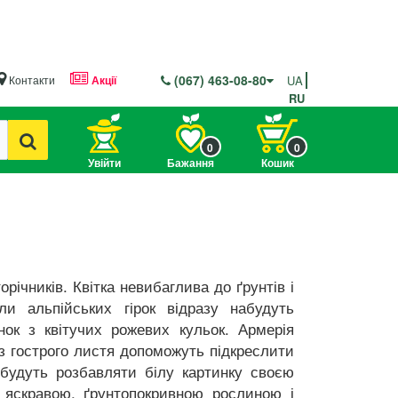
(067) 463-08-80
Контакти
Акції
UA
RU
0
0
Увійти
Бажання
Кошик
річників. Квітка невибаглива до ґрунтів і
ли альпійських гірок відразу набудуть
нок з квітучих рожевих кульок. Армерія
и з гострого листя допоможуть підкреслити
будуть розбавляти білу картинку своєю
 яскравою, ґрунтопокривною рослиною і