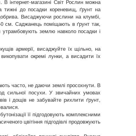
 В інтернет-магазині Світ Рослин можна
 тижні до посадки кореневищ, ґрунт на
 добрива. Висаджуючи рослини на клумбі,
40 см. Саджанець поміщають в ґрунт так,
м утрамбовують землю навколо посадки і
кущів армерії, висаджуйте їх щільно, на
 викопувати окремі лунки, а висадити їх
ють часто, не даючи землі просохнути. В
од сильної посухи. У звичайних умовах
вів і дощів не забувайте рихлити ґрунт,
ювалися.
бутонізації її підгодовують комплексними
сиченого цвітіння підгодівлі продовжують
і, обрізайте пониклі суцвіття. Вчасно