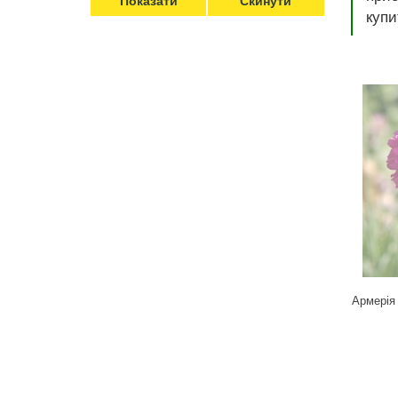
купи
Для кімнатних рослин
Для ландшафтного дизайну
Для поливу
Інструменти та інвентар
Виноробство
Бджільництво
Садові фігури
Міцелій грибів
Товари для дому
Теплиці і покривний матеріал
Цибулинні і бульби
Армерія 