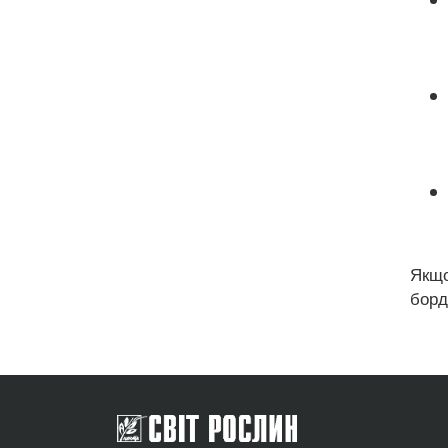
Якщо
борд