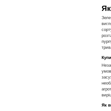
Як
Зеле
вигл
сорт
розт
пурп
трив
Купи
Неза
умо
засу
необ
агро
вирі
Як в