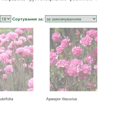
Сортування за:
brifolia
Армерія Vesuvius