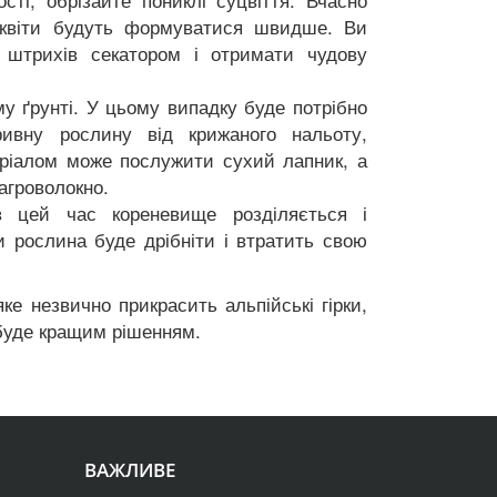
і квіти будуть формуватися швидше. Ви
 штрихів секатором і отримати чудову
у ґрунті. У цьому випадку буде потрібно
ивну рослину від крижаного нальоту,
еріалом може послужити сухий лапник, а
агроволокно.
в цей час кореневище розділяється і
 рослина буде дрібніти і втратить свою
е незвично прикрасить альпійські гірки,
 буде кращим рішенням.
ВАЖЛИВЕ