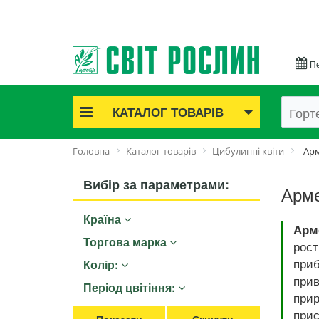
Пе
КАТАЛОГ ТОВАРІВ
Акційні товари
Головна
Каталог товарів
Цибулинні квіти
Арм
Цибулинні квіти
Cаджанці троянд
Вибір за параметрами:
Арме
Саджанці плодово-ягідні
Країна
Цибуля та часник
Арм
Насіннєва картопля
Торгова марка
рос
Насіння і розсада
приб
Колір:
Саджанці декоративні
прив
Період цвітіння:
прир
Засоби захисту рослин
прис
Добрива