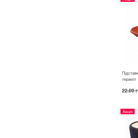
Підставк
теракот
22.00 
Акція