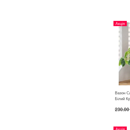
Для кімнатних рослин
Для ландшафтного дизайну
Для поливу
Акція
Інструменти та інвентар
Виноробство
Бджільництво
Садові фігури
Міцелій грибів
Товари для дому
Теплиці і покривний матеріал
Цибулинні і бульби
Вазон С
Білий К
230.00
Акція