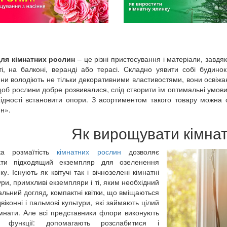
для кімнатних рослин
– це різні пристосування і матеріали, завд
ті, на балконі, веранді або терасі. Складно уявити собі будино
ни володіють не тільки декоративними властивостями, вони освіж
об рослини добре розвивалися, слід створити їм оптимальні умови: 
ідності встановити опори. З асортиментом такого товару можна о
н».
Як вирощувати кімнат
ка розмаїтість
кімнатних рослин
дозволяє
ати підходящий екземпляр для озеленення
ку. Існують як квітучі так і вічнозелені кімнатні
ури, примхливі екземпляри і ті, яким необхідний
альний догляд, компактні квітки, що вміщаються
двіконні і пальмові культури, які займають цілий
імнати. Але всі представники флори виконують
і функції: допомагають розслабитися і