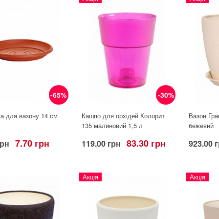
-65%
-30%
а для вазону 14 см
Кашпо для орхідей Колорит
Вазон Гра
135 малиновий 1,5 л
бежевий
7.70 грн
83.30 грн
грн
119.00 грн
923.00 
Акція
Акція