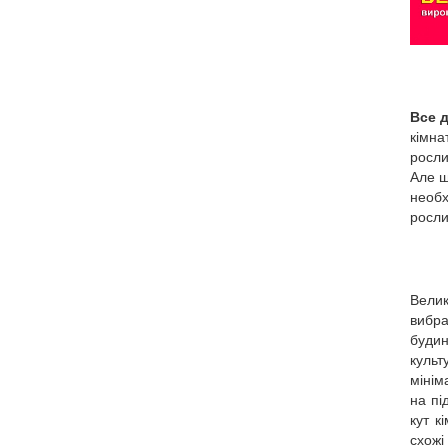
Все 
кімна
росли
Але щ
необх
росли
Вели
вибр
будин
культ
мінім
на пі
кут к
схож