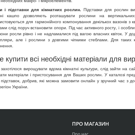
необхідних макро- і мікроелементів.
и і підставки для кімнатних рослин.
Підставки для рослин ви
існі кашпо дозволяють розташувати рослини на вертикальних п
истовуються для гармонійного компонування декількох вазонів з 
ами слід поруч встановити опори. Під час активного росту, і особливо
они росли рівно і не надламалися під вагою власних квіток. У дод
пляри, але і рослини з довгими чіпкими стеблами. Для таких 
нення.
е купити всі необхідні матеріали для в
захотілося вирощувати вдома кімнатні культури, слід зайти на сай
рати матеріали і пристосування для Ваших рослин. У каталозі предст
 підставок, добрив, які можна замовити онлайн у зручний час з 
регіон України.
ПРО МАГАЗИН
Про нас