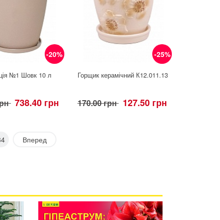
-20%
-25%
ція №1 Шовк 10 л
Горщик керамічний К12.011.13
738.40 грн
127.50 грн
грн
170.00 грн
34
Вперед