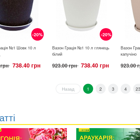
-20%
-20%
рація №1 Шовк 10 л
Вазон Грація №1 10 л глянець
Вазон Гра
д
білий
капучіно
738.40 грн
738.40 грн
 грн
923.00 грн
923.00 
Назад
1
2
3
4
2
атті