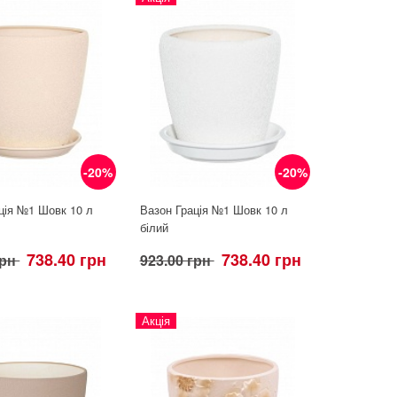
-20%
-20%
ція №1 Шовк 10 л
Вазон Грація №1 Шовк 10 л
білий
738.40 грн
738.40 грн
грн
923.00 грн
Акція