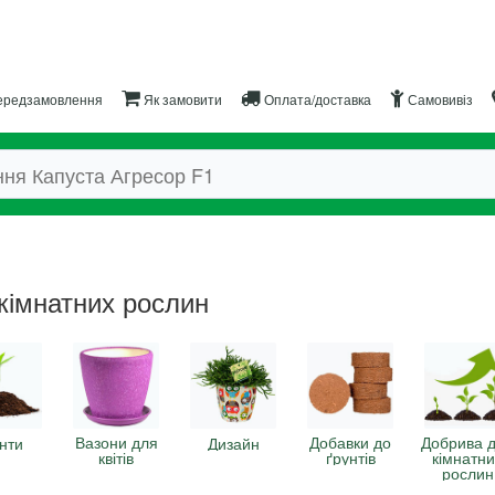
редзамовлення
Як замовити
Оплата/доставка
Самовивіз
кімнатних рослин
Вазони для
Добавки до
Добрива 
нти
Дизайн
квітів
ґрунтів
кімнатн
рослин