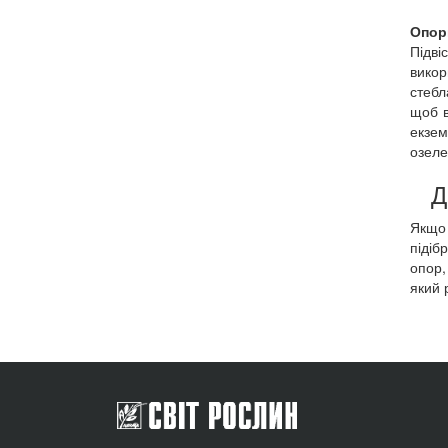
Опор
Підв
викор
стебл
щоб в
екзем
озеле
Д
Якщо 
підіб
опор,
який 