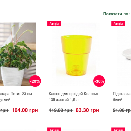
Показати по:
Акція
Акція
-20%
-30%
ахара Петит 23 см
Кашпо для орхідей Колорит
Підставка
руглий
135 жовтий 1,5 л
білий
184.00 грн
83.30 грн
 грн
119.00 грн
21.00 г
Акція
Акція