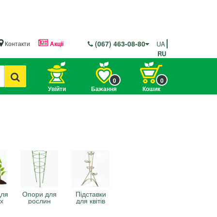
(067) 463-08-80
Контакти
Акції
UA
RU
0
0
Увійти
Бажання
Кошик
для
Опори для
Підставки
их
рослин
для квітів