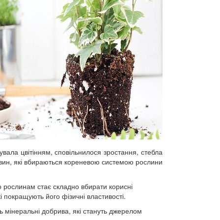
вала цвітінням, сповільнилося зростання, стебла
овин, які вбираються кореневою системою рослини
о рослинам стає складно вбирати корисні
і покращують його фізичні властивості.
ь мінеральні добрива, які стануть джерелом