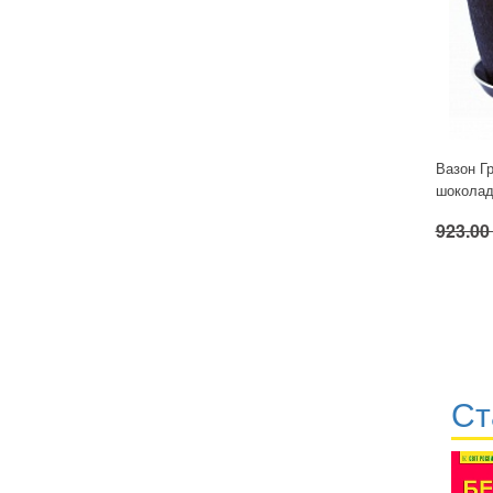
Вазон Г
шокола
923.00
Ст