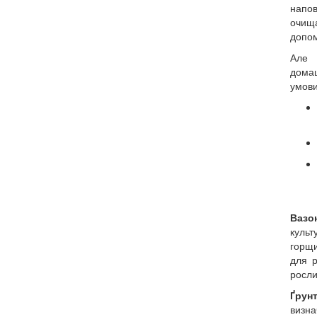
напо
очищ
допом
Але 
домаш
умови
Вазо
культ
горщи
для р
росли
Ґрун
визна