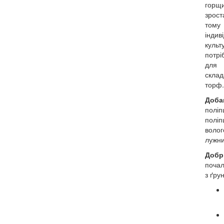
горщ
зрост
тому 
індив
куль
потрі
для
склад
торф.
Доба
поліп
полі
волог
лужни
Добр
почал
з ґру