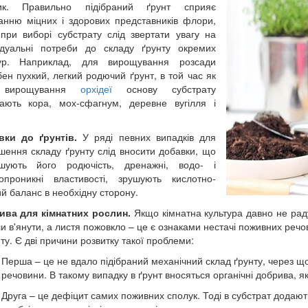
ик. Правильно підібраний ґрунт сприяє
анню міцних і здорових представників флори,
при виборі субстрату слід звертати увагу на
ідуальні потреби до складу ґрунту окремих
тур. Наприклад, для вирощування розсади
бен пухкий, легкий родючий ґрунт, в той час як
 вирощування
орхідеї
основу субстрату
ають кора, мох-сфагнум, деревне вугілля і
вки до ґрунтів.
У ряді певних випадків для
шення складу ґрунту слід вносити добавки, що
пшують його родючість, дренажні, водо- і
опроникні властивості, зрушують кислотно-
й баланс в необхідну сторону.
ива для кімнатних рослин.
Якщо кімнатна культура давно не раду
и в'янути, а листя пожовкло – це є ознаками нестачі поживних реч
нту. Є дві причини розвитку такої проблеми:
Перша – це не вдало підібраний механічний склад ґрунту, через щ
речовини. В такому випадку в ґрунт вносяться органічні добрива, як
Друга – це дефіцит самих поживних сполук. Тоді в субстрат додают