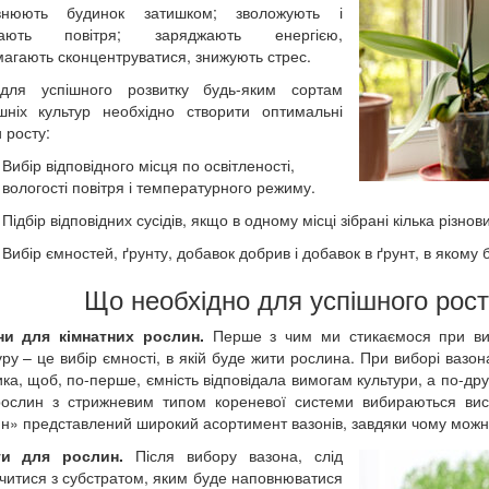
внюють будинок затишком; зволожують і
ають повітря; заряджають енергією,
агають сконцентруватися, знижують стрес.
для успішного розвитку будь-яким сортам
ніх культур необхідно створити оптимальні
 росту:
Вибір відповідного місця по освітленості,
вологості повітря і температурного режиму.
Підбір відповідних сусідів, якщо в одному місці зібрані кілька різнов
Вибір ємностей, ґрунту, добавок добрив і добавок в ґрунт, в якому 
Що необхідно для успішного рост
ни для кімнатних рослин.
Перше з чим ми стикаємося при вин
уру – це вибір ємності, в якій буде жити рослина. При виборі вазон
ка, щоб, по-перше, ємність відповідала вимогам культури, а по-др
ослин з стрижневим типом кореневої системи вибираються висок
н» представлений широкий асортимент вазонів, завдяки чому можна
ти для рослин.
Після вибору вазона, слід
читися з субстратом, яким буде наповнюватися