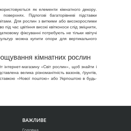
користовуються як елементи кімнатного декору.
оверхнях. Підлогові багаторівневі підставки
квітами. Для рослин з виткими або високорослими
 під час цвітіння високі квітконоси слід зміцнити,
атковому фіксуванні потребують не тільки квітучі
культур можна купити опори для вертикального
ирощування кімнатних рослин
т інтернет-магазину «Світ рослин», щоб знайти і
авлена ​​велика різноманітність вазонів, ґрунтів,
доставкою «Нової поштою» або Укрпоштою в будь-
ВАЖЛИВЕ
Головна