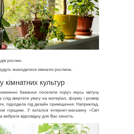
идів рослин.
будуть знаходитися кімнатні рослини.
у кімнатних культур
икненні бажання поселити поруч якусь квітучу
а слід звертати увагу на матеріал, форму і розмір
уге, підходила під дизайн приміщення. Наприклад,
і горщики. У каталозі інтернет-магазину «Світ
 вибрати відповідну для Вас ємність.