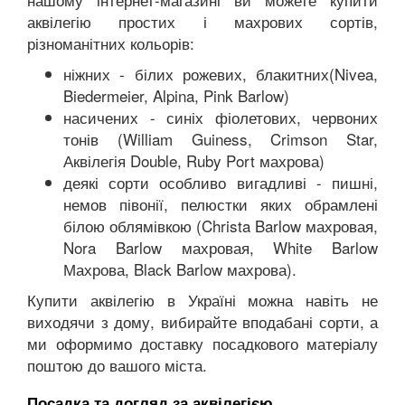
аквілегію простих і махрових сортів,
різноманітних кольорів:
ніжних - білих рожевих, блакитних(Nivea,
Biedermeier, Alpina, Pink Barlow)
насичених - синіх фіолетових, червоних
тонів (William Guiness, Crimson Star,
Аквілегія Double, Ruby Port махрова)
деякі сорти особливо вигадливі - пишні,
немов півонії, пелюстки яких обрамлені
білою облямівкою (Christa Barlow махровая,
Nora Barlow махровая, White Barlow
Махрова, Black Barlow махрова).
Купити аквілегію в Україні можна навіть не
виходячи з дому, вибирайте вподабані сорти, а
ми оформимо доставку посадкового матеріалу
поштою до вашого міста.
Посадка та догляд за аквілегією