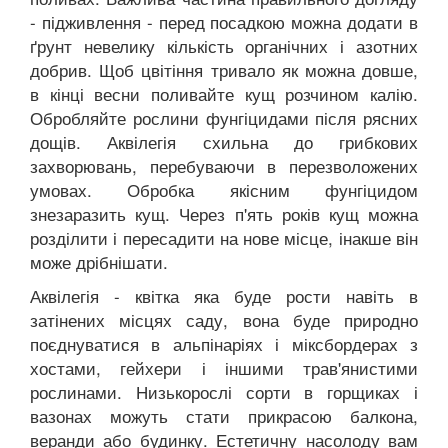
- підживлення - перед посадкою можна додати в
ґрунт невелику кількість органічних і азотних
добрив. Щоб цвітіння тривало як можна довше,
в кінці весни поливайте кущ розчином калію.
Обробляйте рослини фунгіцидами після рясних
дощів. Аквілегія схильна до грибкових
захворювань, перебуваючи в перезволожених
умовах. Обробка якісним фунгіцидом
знезаразить кущ. Через п'ять років кущ можна
розділити і пересадити на нове місце, інакше він
може дрібнішати.
Аквілегія - квітка яка буде рости навіть в
затінених місцях саду, вона буде природно
поєднуватися в альпінаріях і міксбордерах з
хостами, гейхери і іншими трав'янистими
рослинами. Низькорослі сорти в горщиках і
вазонах можуть стати прикрасою балкона,
веранди або будинку. Естетичну насолоду вам