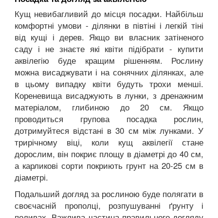
Кущ невибагливий до місця посадки. Найбільш
комфортні умови - ділянки в півтіні і легкій тіні
від кущі і дерев. Якщо ви власник затіненого
саду і не знаєте які квіти підібрати - купити
аквілегію буде кращим рішенням. Рослину
можна висаджувати і на сонячних ділянках, але
в цьому випадку квіти будуть трохи менші.
Кореневища висаджують в лунки, з дренажним
матеріалом, глибиною до 20 см. Якщо
проводиться групова посадка рослин,
дотримуйтеся відстані в 30 см між лунками. У
трирічному віці, коли кущ аквілегії стане
дорослим, він покриє площу в діаметрі до 40 см,
а карликові сорти покриють грунт на 20-25 см в
діаметрі.
Подальший догляд за рослиною буде полягати в
своєчасній прополці, розпушуванні ґрунту і
поливах. Важлива частина правильного догляду