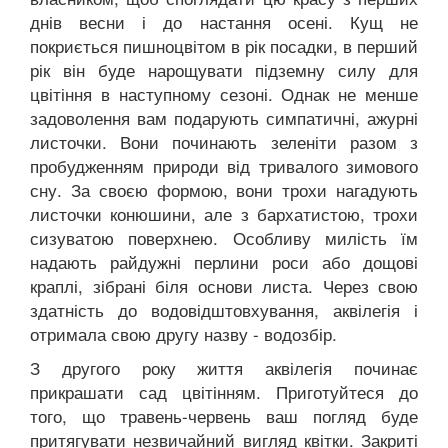
днів весни і до настання осені. Кущ не
покриється пишноцвітом в рік посадки, в перший
рік він буде нарощувати підземну силу для
цвітіння в наступному сезоні. Однак не менше
задоволення вам подарують симпатичні, ажурні
листочки. Вони починають зеленіти разом з
пробудженням природи від тривалого зимового
сну. За своєю формою, вони трохи нагадують
листочки конюшини, але з бархатистою, трохи
сизуватою поверхнею. Особливу милість їм
надають райдужні перлини роси або дощові
краплі, зібрані біля основи листа. Через свою
здатність до водовідштовхування, аквілегія і
отримала свою другу назву - водозбір.
З другого року життя аквілегія починає
прикрашати сад цвітінням. Приготуйтеся до
того, що травень-червень ваш погляд буде
притягувати незвичайний вигляд квітки. Закриті