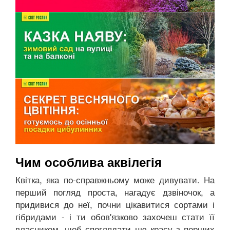
Чим особлива аквілегія
Квітка, яка по-справжньому може дивувати. На
перший погляд проста, нагадує дзвіночок, а
придивися до неї, почни цікавитися сортами і
гібридами - і ти обов'язково захочеш стати її
власником, щоб споглядати цю красу з перших