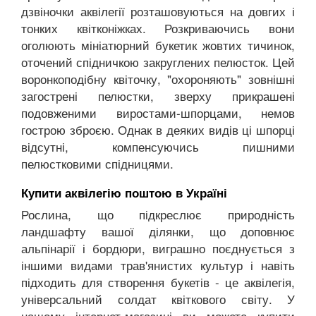
дзвіночки аквілегії розташовуються на довгих і
тонких квітконіжках. Розкриваючись вони
оголюють мініатюрний букетик жовтих тичинок,
оточений спідничкою закруглених пелюсток. Цей
воронкоподібну квіточку, "охороняють" зовнішні
загострені пелюстки, зверху прикрашені
подовженими виростами-шпорцами, немов
гострою зброєю. Однак в деяких видів ці шпорці
відсутні, компенсуючись пишними
пелюстковими спідницями.
Купити аквілегію поштою в Україні
Рослина, що підкреслює природність
ландшафту вашої ділянки, що доповнює
альпінарії і бордюри, виграшно поєднується з
іншими видами трав'янистих культур і навіть
підходить для створення букетів - це аквілегія,
універсальний солдат квіткового світу. У
нашому інтернет-магазині ви можете купити