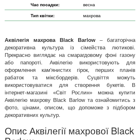
Час посадки:
весна
Тип квітки:
махрова
Аквілегія махрова Black Barlow
– багаторічна
декоративна культура із сімейства лютикові.
Прекрасно виглядає на смарагдовому фоні газону
або папороті. Аквілегію використовують для
оформлення кам'янистих гірок, перших планів
рабаток та міксбордерів. Суцвіття можуть
використовуватися для створення букетів. В
інтернет-магазині «Світ Рослин» можна купити
Аквілегію махрову Black Barlow та ознайомитись з
фото, цінами, описом, що допоможе з підбором
декоративних культур.
Опис Аквілегії махрової Black