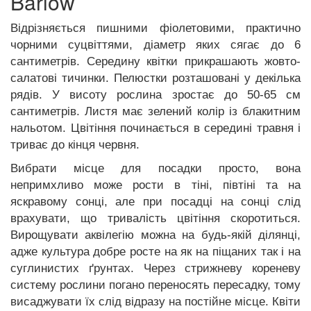
Barlow
Відрізняється пишними фіолетовими, практично
чорними суцвіттями, діаметр яких сягає до 6
сантиметрів. Середину квітки прикрашають жовто-
салатові тичинки. Пелюстки розташовані у декілька
рядів.
У висоту рослина зростає до 50-65 см
сантиметрів. Листя має зелений колір із блакитним
нальотом. Цвітіння починається в середині травня і
триває до кінця червня.
Вибрати місце для посадки просто, вона
непримхливо може рости в тіні, півтіні та на
яскравому сонці, але при посадці на сонці слід
врахувати, що тривалість цвітіння скоротиться.
Вирощувати аквілегію можна на будь-якій ділянці,
адже культура добре росте на як на піщаних так і на
суглинистих ґрунтах. Через стрижневу кореневу
систему рослини погано переносять пересадку, тому
висаджувати їх слід відразу на постійне місце. Квіти