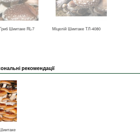
Гриб Шиитаке RL-7
Міцелій Шиитаке ТЛ-4080
ональні рекомендації
 Шиитаке