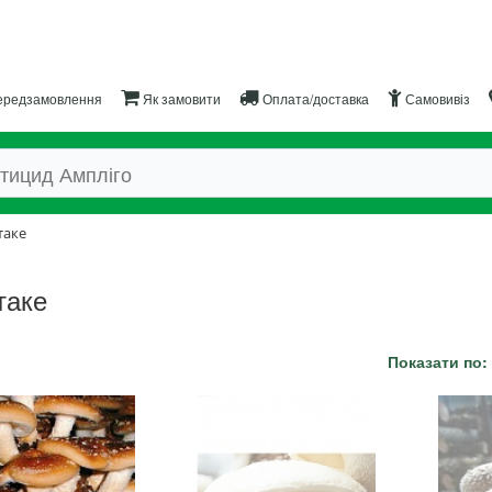
редзамовлення
Як замовити
Оплата/доставка
Самовивіз
аке
таке
Показати по: