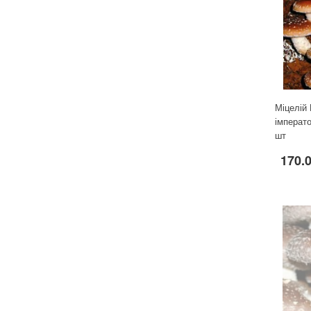
Для кімнатних рослин
Для ландшафтного дизайну
Для поливу
Інструменти та інвентар
Виноробство
Міцелій
Бджільництво
імперато
Садові фігури
шт
Міцелій грибів
170.
Товари для дому
Теплиці і покривний матеріал
Цибулинні і бульби