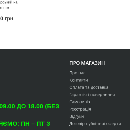
орський на
10 шт
00 грн
ПРО МАГАЗИН
Про нас
Контакти
Оплата та доставка
Гарантія і повернення
Самовивіз
.00 ДО 18.00 (БЕЗ
Реєстрація
Відгуки
ЄМО: ПН – ПТ З
Договір публічної оферти