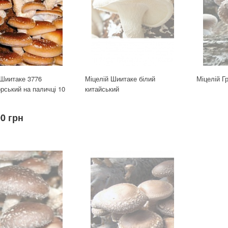
 Шиитаке 3776
Міцелій Шиитаке білий
Міцелій Г
рський на паличці 10
китайський
00 грн