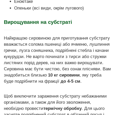
Енокітаке
Опеньки (всі види, окрім лугового)
Вирощування на субстраті
Найкращою сировиною для приготування субстрату
вважається солома пшениці або ячменю, лушпиння
гречки, лузга соняшника, подрібнені стебла і качани
кукурудзи. Не варто починати з тирси або стружки
листяних порід дерев, на них важко вирощувати.
Сировина має бути чистою, без ознак плісняви. Вам
знадобиться близько
10 кг сировини
, яку треба
буде подрібнити на фракції
до 4-5 см
.
Щоб виключити зараження субстрату небажаними
організмами, а також для його зволоження,
необхідно провести
термічну обробку
. Для цього
засипте подрібнений субстрат в об'ємний посуд і