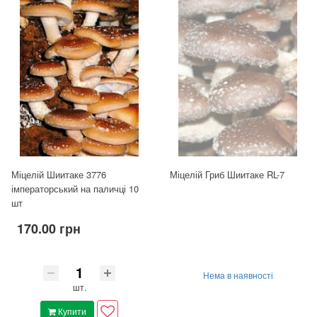
Міцелій Шиитаке 3776
Міцелій Гриб Шиитаке RL-7
імператорський на паличці 10
шт
170.00 грн
Нема в наявності
шт.
Купити