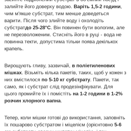
залийте його доверху водою.
Варіть 1,5-2 години
,
чим м'якше субстрат, тим менше доведеться
варити. Після чого злийте воду і охолодіть
субстрат
до 25-28°С
. Він повинен бути вологим, але
не перезволоженим. Стисніть його в руці - вода не
повинна текти, допустима тільки поява декількох
крапель.
Вирощують гливу, зазвичай,
в поліетиленових
мішках
. Візьміть кілька пакетів, таких, щоб у кожен з
них вмістилося
по 5-10 кг субстрату
. Пакети, так
само, як і субстрат слід продезінфікувати. Для
цього промийте їх і помістіть
на 1-2 години в 1-2%
розчин хлорного вапна
.
Тепер, коли мішки готові до використання, заповніть
їх пошарово субстратом і міцелієм (орієнтовно
5-6