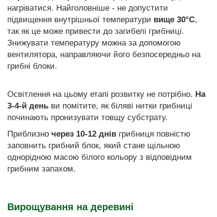
нагріватися. Найголовніше - не допустити
підвищення внутрішньої температури
вище 30°С
,
так як це може привести до загибелі грибниці.
Знижувати температуру можна за допомогою
вентилятора, направляючи його безпосередньо на
грибні блоки.
Освітлення на цьому етапі розвитку не потрібно.
На
3-4-й день
ви помітите, як біляві нитки грибниці
починають пронизувати товщу субстрату.
Приблизно
через 10-12 днів
грибниця повністю
заповнить грибний блок, який стане щільною
однорідною масою білого кольору з відповідним
грибним запахом.
Вирощування на деревині