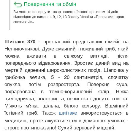
Повернення та обмін
Ви можете повернути товар належної якості протягом 14 днів
відповідно до вимог ст. 9, 12, 13 Закону України «Про захист прав
споживачів»
- прекрасний представник сімейства
Шиітаке 370
Негниючникові. Дуже смачний і поживний гриб, який
можна вживати в свіжому вигляді, після
попереднього відварювання. Зростає даний вид на
мертвій деревині широколистяних порід. Шапочка у
грибочка велика, 5 - 20 сантиметрів, спочатку
опукла, потім розпростерта. Поверхня суха,
пофарбована в темно-коричневий колір. Ніжка
циліндрична, волокниста, невисока і досить товста.
М'якоть м'яка, щільна, білого кольору. Відмінний
їстівний гриб. Також
використовується в
шиітаке
медицині, проте лікуватися їм в домашніх умовах -
строго протипоказано! Сухий зерновий міцелій.