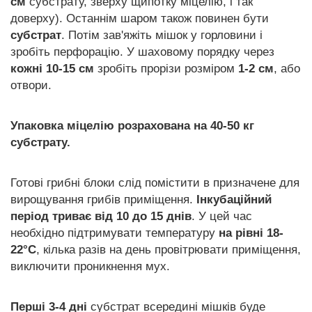
см
субстрату, зверху щипотку міцелію, і так
доверху). Останнім шаром також повинен бути
субстрат
. Потім зав'яжіть мішок у горловини і
зробіть перфорацію. У шаховому порядку через
кожні 10-15 см
зробіть прорізи розміром
1-2 см
, або
отвори.
Упаковка міцелію розрахована на 40-50 кг
субстрату.
Готові грибні блоки слід помістити в призначене для
вирощування грибів приміщення.
Інкубаційний
період триває від 10 до 15 днів
. У цей час
необхідно підтримувати температуру
на рівні 18-
22°С
, кілька разів на день провітрювати приміщення,
виключити проникнення мух.
Перші 3-4 дні
субстрат всередині мішків буде