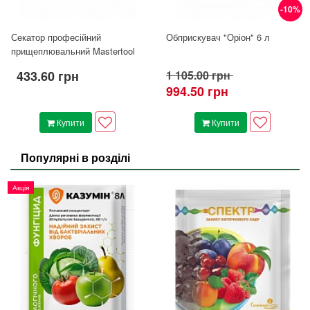
-10%
Секатор професійний
Обприскувач "Оріон" 6 л
прищеплювальний Mastertool
433.60 грн
1 105.00 грн
994.50 грн
Купити
Купити
Популярні в розділі
Акція