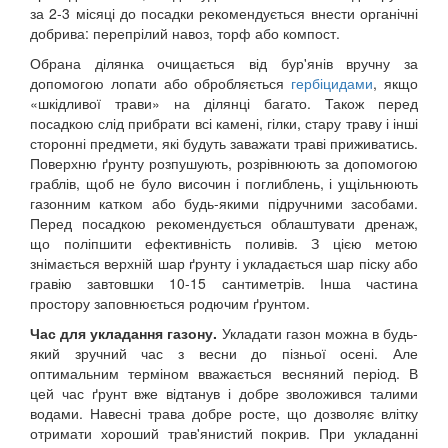
за 2-3 місяці до посадки рекомендується внести органічні
добрива: перепрілий навоз, торф або компост.
Обрана ділянка очищається від бур'янів вручну за
допомогою лопати або обробляється
гербіцидами
, якщо
«шкідливої ​​трави» на ділянці багато. Також перед
посадкою слід прибрати всі камені, гілки, стару траву і інші
сторонні предмети, які будуть заважати траві приживатись.
Поверхню ґрунту розпушують, розрівнюють за допомогою
граблів, щоб не було височин і поглиблень, і ущільнюють
газонним катком або будь-якими підручними засобами.
Перед посадкою рекомендується облаштувати дренаж,
що поліпшити ефективність поливів. З цією метою
знімається верхній шар ґрунту і укладається шар піску або
гравію завтовшки 10-15 сантиметрів. Інша частина
простору заповнюється родючим ґрунтом.
Час для укладання газону.
Укладати газон можна в будь-
який зручний час з весни до пізньої осені. Але
оптимальним терміном вважається весняний період. В
цей час ґрунт вже відтанув і добре зволожився талими
водами. Навесні трава добре росте, що дозволяє влітку
отримати хороший трав'янистий покрив. При укладанні