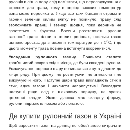
рулонів в літню пору слід пам'ятати, що пересаджування є
стресом для трави, тому в період високих температур
вона може пересихати. Якщо все-таки бажання отримати
гарний зелений килим влітку не покинуло, траву слід
зволожувати вранці і ввечері щодня, поки дернина не
зростеться з ґрунтом. Восени розстеляють рулони
газонної трави тільки в теплих регіонах, оскільки газон
0
активно зростає до зниження температури до + 5
С, і до
цього моменту трава повинна встигнути вкоренитися.
Укладання рулонного газону.
Починати стелити
трав'янистий покрив слід з місця, де були складені рулони.
Розкочування першого шару починається з кута ділянки до
кінця ряду. При цьому, не розтягуючи, не згинаючи і не
викручуючи його. Наступні шари трави викладають стик в
стик, адже зазори і нахлисти неприпустимі. Викладати
наступні ряди слід в шаховому порядку, на зразок
цегляної кладки. Якщо ділянка має складну форму,
рулони підрізають ножем або лопатою.
Де купити рулонний газон в Україні
Щоб виростити газон на ділянці не обов'язково витрачати