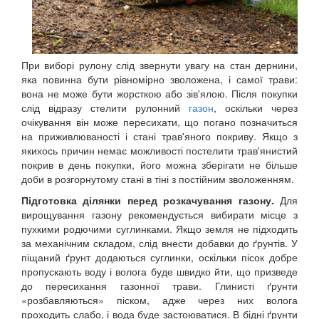
При виборі рулону слід звернути увагу на стан дернини,
яка повинна бути рівномірно зволожена, і самої трави:
вона не може бути жорсткою або зів'ялою. Після покупки
слід відразу стелити рулонний
газон
, оскільки через
очікування він може пересихати, що погано позначиться
на приживлюваності і стані трав'яного покриву. Якщо з
якихось причин немає можливості постелити трав'янистий
покрив в день покупки, його можна зберігати не більше
доби в розгорнутому стані в тіні з постійним зволоженням.
Підготовка ділянки перед розкачування газону.
Для
вирощування газону рекомендується вибирати місце з
пухкими родючими суглинками. Якщо земля не підходить
за механічним складом, слід внести добавки до ґрунтів. У
піщаний ґрунт додаються суглинки, оскільки пісок добре
пропускають воду і волога буде швидко йти, що призведе
до пересихання газонної трави. Глинисті ґрунти
«розбавляються» піском, адже через них волога
проходить слабо, і вода буде застоюватися. В бідні ґрунти