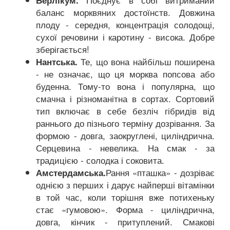
Берлікум.
баланс морквяних достоїнств. Довжина
плоду - середня, концентрація солодощі,
сухої речовини і каротину - висока. Добре
зберігається!
Те, що вона найбільш поширена
Нантська.
- не означає, що ця морква попсова або
буденна. Тому-то вона і популярна, що
смачна і різноманітна в сортах. Сортовий
тип включає в себе безліч гібридів від
раннього до пізнього терміну дозрівання. За
формою - довга, заокруглені, циліндрична.
Серцевина - невелика. На смак - за
традицією - солодка і соковита.
Рання «пташка» - дозріває
Амстердамська.
однією з перших і дарує найперші вітамінки
в той час, коли торішня вже потихеньку
стає «гумовою». Форма - циліндрична,
довга, кінчик - притуплений. Смакові