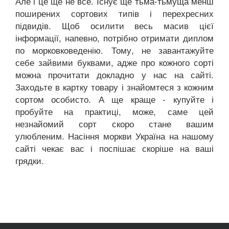
Але і це ще не все. Існує ще тьма-тьмуща менш
поширених сортових типів і перехресних
підвидів. Щоб осилити весь масив цієї
інформації, напевно, потрібно отримати диплом
по морковковеденію. Тому, не завантажуйте
себе зайвими буквами, адже про кожного сорті
можна прочитати докладно у нас на сайті.
Заходьте в картку товару і знайомтеся з кожним
сортом особисто. А ще краще - купуйте і
пробуйте на практиці, може, саме цей
незнайомий сорт скоро стане вашим
улюбленим. Насіння моркви Україна на нашому
сайті чекає вас і поспішає скоріше на ваші
грядки.