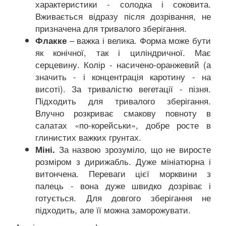
характеристики - солодка і соковита.
Вживається відразу після дозрівання, не
призначена для тривалого зберігання.
– важка і велика. Форма може бути
Флакке
як конічної, так і циліндричної. Має
серцевину. Колір - насичено-оранжевий (а
значить - і концентрація каротину - на
висоті). За тривалістю вегетації - пізня.
Підходить для тривалого зберігання.
Влучно розкриває смакову повноту в
салатах «по-корейськи», добре росте в
глинистих важких грунтах.
За назвою зрозуміло, що не виросте
Міні.
розміром з дирижабль. Дуже мініатюрна і
витончена. Переваги цієї морквини з
палець - вона дуже швидко дозріває і
готується. Для довгого зберігання не
підходить, але її можна заморожувати.