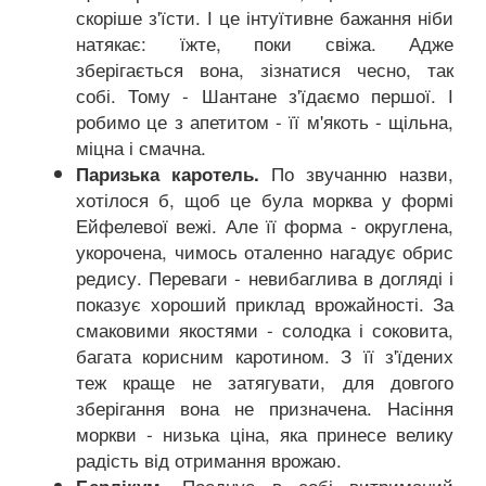
скоріше з'їсти. І це інтуїтивне бажання ніби
натякає: їжте, поки свіжа. Адже
зберігається вона, зізнатися чесно, так
собі. Тому - Шантане з'їдаємо першої. І
робимо це з апетитом - її м'якоть - щільна,
міцна і смачна.
По звучанню назви,
Паризька каротель.
хотілося б, щоб це була морква у формі
Ейфелевої вежі. Але її форма - округлена,
укорочена, чимось оталенно нагадує обрис
редису. Переваги - невибаглива в догляді і
показує хороший приклад врожайності. За
смаковими якостями - солодка і соковита,
багата корисним каротином. З її з'їдених
теж краще не затягувати, для довгого
зберігання вона не призначена. Насіння
моркви - низька ціна, яка принесе велику
радість від отримання врожаю.
Поєднує в собі витриманий