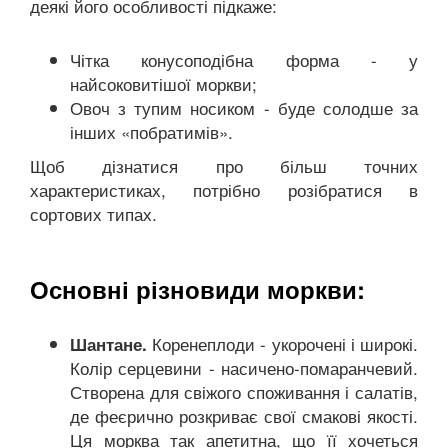
деякі його особливості підкаже:
Чітка конусоподібна форма - у
найсоковитішої моркви;
Овоч з тупим носиком - буде солодше за
інших «побратимів».
Щоб дізнатися про більш точних
характеристиках, потрібно розібратися в
сортових типах.
Основні різновиди моркви:
Коренеплоди - укорочені і широкі.
Шантане.
Колір серцевини - насичено-помаранчевий.
Створена для свіжого споживання і салатів,
де феєрично розкриває свої смакові якості.
Ця морква так апетитна, що її хочеться