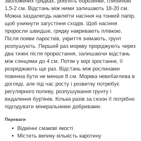
зволожених грядках, роблять борозенки, глибиною
1,5-2 см. Відстань між ними залишають 18-20 см.
Можна заздалегідь наклеїти насіння на тонкий папір,
щоб уникнути загустіння сходів. Щоб насіння
проросли швидше, грядку накривають плівкою.
Після появи паростків, укриття знімають, грунт
розпушують. Перший раз моркву проріджують через
два тижні після проростання, залишаючи відстань
між сіянцями до 4 см. Потім у мірі зростання, її
розряджають ще раз. Відстань між рослинами
повинна бути не менше 8 см. Морква невибаглива в
догляді, але під час росту і розвитку потребує
регулярного поливу, розпушування грунту і
видалення бур'янів. Кілька разів за сезон її потрібно
підгодувати мінеральними добривами.
Переваги
Відмінні смакові якості
Містить велику кількість каротину