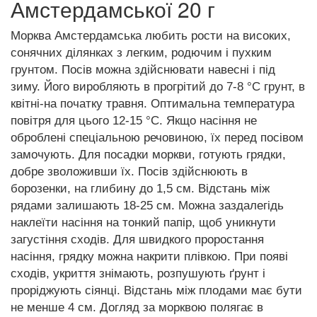
Амстердамської 20 г
Морква Амстердамська любить рости на високих,
сонячних ділянках з легким, родючим і пухким
грунтом. Посів можна здійснювати навесні і під
зиму. Його виробляють в прогрітий до 7-8 °C грунт, в
квітні-на початку травня. Оптимальна температура
повітря для цього 12-15 °C. Якщо насіння не
оброблені спеціальною речовиною, їх перед посівом
замочують. Для посадки моркви, готують грядки,
добре зволоживши їх. Посів здійснюють в
борозенки, на глибину до 1,5 см. Відстань між
рядами залишають 18-25 см. Можна заздалегідь
наклеїти насіння на тонкий папір, щоб уникнути
загустіння сходів. Для швидкого проростання
насіння, грядку можна накрити плівкою. При появі
сходів, укриття знімають, розпушують ґрунт і
проріджують сіянці. Відстань між плодами має бути
не менше 4 см. Догляд за морквою полягає в