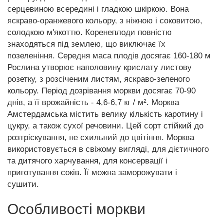
серцевиною всередині і гладкою шкіркою. Вона
яскраво-оранжевого кольору, з ніжною і соковитою,
солодкою м'якоттю. Коренеплоди повністю
знаходяться під землею, що виключає їх
позеленіння. Середня маса плодів досягає 160-180 м
Рослина утворює наполовину крислату листову
розетку, з розсіченим листям, яскраво-зеленого
кольору. Період дозрівання моркви досягає 70-90
днів, а її врожайність - 4,6-6,7 кг / м². Морква
Амстердамська містить велику кількість каротину і
цукру, а також сухої речовини. Цей сорт стійкий до
розтріскування, не схильний до цвітіння. Морква
використовується в свіжому вигляді, для дієтичного
та дитячого харчування, для консервації і
приготування соків. Її можна заморожувати і
сушити.
Особливості моркви