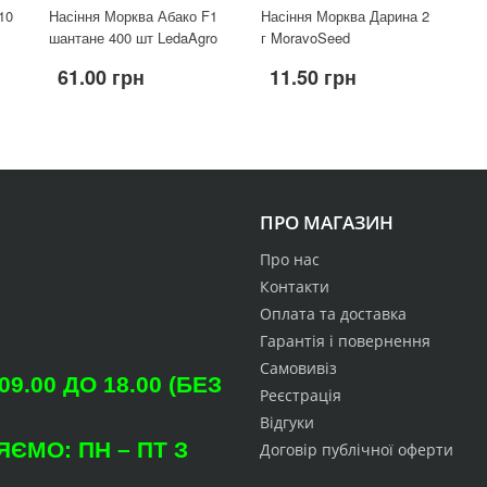
10
Насіння Морква Абако F1
Насіння Морква Дарина 2
шантане 400 шт LedaAgro
г MoravoSeed
61.00 грн
11.50 грн
ПРО МАГАЗИН
Про нас
Контакти
Оплата та доставка
Гарантія і повернення
Самовивіз
.00 ДО 18.00 (БЕЗ
Реєстрація
Відгуки
ЄМО: ПН – ПТ З
Договір публічної оферти