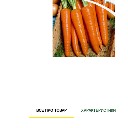
Для кімнатних рослин
Для ландшафтного дизайну
Для поливу
Інструменти та інвентар
Виноробство
Бджільництво
Садові фігури
Міцелій грибів
Товари для дому
Теплиці і покривний матеріал
Цибулинні і бульби
ВСЕ ПРО ТОВАР
ХАРАКТЕРИСТИКИ