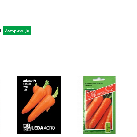
і.
Авторизація