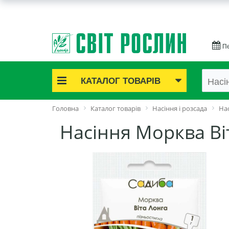
Пе
КАТАЛОГ ТОВАРІВ
Акційні товари
Головна
Каталог товарів
Насіння і розсада
Нас
Цибулинні квіти
Насіння Морква Ві
Cаджанці троянд
Саджанці плодово-ягідні
Цибуля та часник
Насіннєва картопля
Насіння і розсада
Саджанці декоративні
Засоби захисту рослин
Добрива