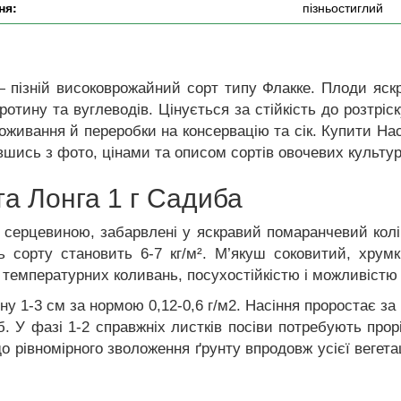
ня:
пізньостиглий
пізній високоврожайний сорт типу Флакке. Плоди яскрав
тину та вуглеводів. Цінується за стійкість до розтріск
оживання й переробки на консервацію та сік. Купити На
вшись з фото, цінами та описом сортів овочевих культур
та Лонга 1 г Садиба
 серцевиною, забарвлені у яскравий помаранчевий колі
ь сорту становить 6-7 кг/м². М’якуш соковитий, хрум
й температурних коливань, посухостійкістю і можливістю
ну 1-3 см за нормою 0,12-0,6 г/м2. Насіння проростає з
б. У фазі 1-2 справжніх листків посіви потребують про
рівномірного зволоження ґрунту впродовж усієї вегетаці