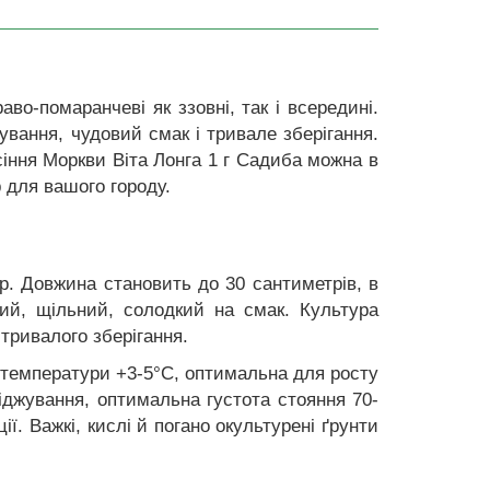
о-помаранчеві як ззовні, так і всередині.
ування, чудовий смак і тривале зберігання.
сіння Моркви Віта Лонга 1 г Садиба можна в
 для вашого городу.
р. Довжина становить до 30 сантиметрів, в
кий, щільний, солодкий на смак. Культура
 тривалого зберігання.
а температури +3-5°С, оптимальна для росту
ріджування, оптимальна густота стояння 70-
ї. Важкі, кислі й погано окультурені ґрунти