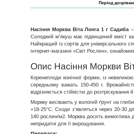
Період дозріван
Насіння Морква Віта Лонга 1 г Садиба
— 
Солодкий м’якуш має підвищений вміст каро
Найкращий із сортів для універсального сп
інтернет-магазині «Світ Рослин», ознайоми
Опис Насіння Моркви Ві
Коренеплоди конічної форми, із невеликою
середньому важать 150-450 г. Врожайніст
відрізняється стійкістю до розтріскування 
Моркву висівають у вологий ґрунт на глиби
+18-25°С. Сходи з’являться через 20-30 ді
140 рослин/м2. Морква досить вимоглива до 
непридатні для її вирощування.
Переваги: