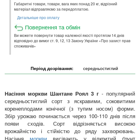
Габаритні товари, товари, вага яких понад 20 кг, відрізний
матеріал відправляємо за передоплатою.
Детальніше про оплату
Повернення та обмін
Ви можете повернути товар належної якості протягом 14 днів
відповідно до вимог ст. 9, 12, 13 Закону України «Про захист прав
споживачів»
Період дозрівання:
середньостиглий
- популярний
Насіння моркви Шантане Роял 3 г
середньостиглий сорт з яскравими, соковитими
коренеплодами конічної (з тупим носом) форми.
Збір урожаю починається через 100-110 днів після
появи сходів. Сорт відрізняється високою
врожайністю і стійкістю до ряду захворювань.
Насіння
висівають у відкритий ґрунт
моркви