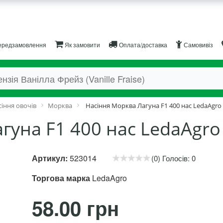
редзамовлення
Як замовити
Оплата/доставка
Самовивіз
іння овочів
Морква
Насіння Морква Лагуна F1 400 нас LedaAgro
гуна F1 400 нас LedaAgro
Артикул:
523014
(0) Голосів: 0
Торгова марка
LedaAgro
58.00 грн