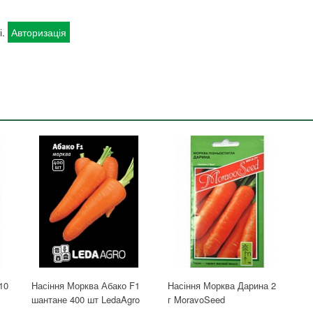
і.
Авторизація
10
Насіння Морква Абако F1
Насіння Морква Дарина 2
шантане 400 шт LedaAgro
г MoravoSeed