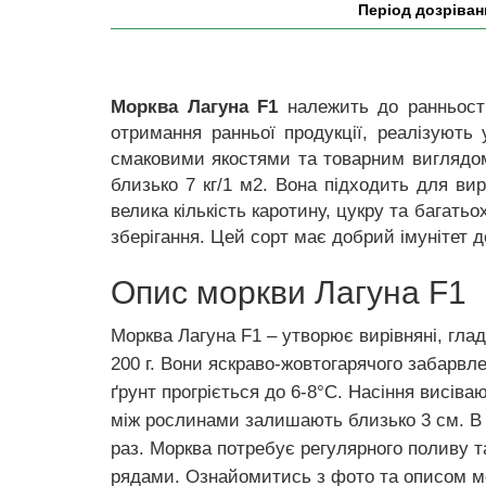
Період дозріван
Морква Лагуна F1
належить до ранньости
отримання ранньої продукції, реалізують
смаковими якостями та товарним виглядом,
близько 7 кг/1 м2. Вона підходить для в
велика кількість каротину, цукру та багат
зберігання. Цей сорт має добрий імунітет 
Опис моркви Лагуна F1
Морква Лагуна F1 – утворює вирівняні, гла
200 г. Вони яскраво-жовтогарячого забарвл
ґрунт прогріється до 6-8°С. Насіння висіва
між рослинами залишають близько 3 см. В ц
раз. Морква потребує регулярного поливу т
рядами. Ознайомитись з фото та описом мор