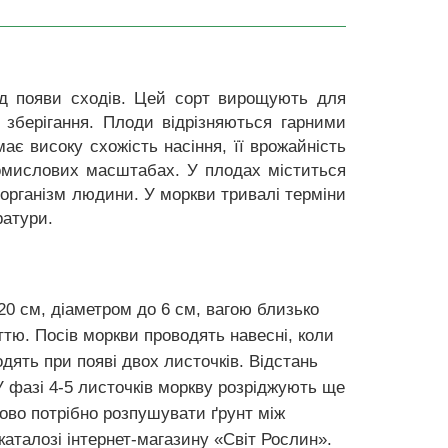
від появи сходів. Цей сорт вирощують для
 зберігання. Плоди відрізняються гарними
є високу схожість насіння, її врожайність
ромислових масштабах. У плодах міститься
 організм людини. У моркви тривалі терміни
ратури.
20 см, діаметром до 6 см, вагою близько
ттю. Посів моркви проводять навесні, коли
дять при появі двох листочків. Відстань
 фазі 4-5 листочків моркву розріджують ще
ково потрібно розпушувати ґрунт між
аталозі інтернет-магазину «Світ Рослин».