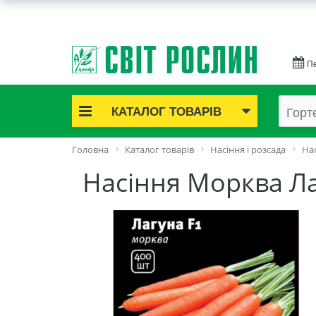
Пе
КАТАЛОГ ТОВАРІВ
Акційні товари
Головна
Каталог товарів
Насіння і розсада
Нас
Цибулинні квіти
Насіння Морква Ла
Cаджанці троянд
Саджанці плодово-ягідні
Цибуля та часник
Насіннєва картопля
Насіння і розсада
Саджанці декоративні
Засоби захисту рослин
Добрива