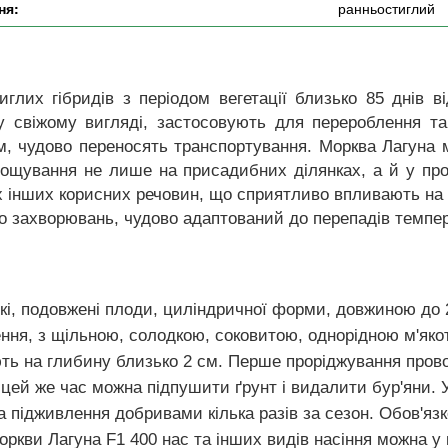
ня:
ранньостиглий
глих гібридів з періодом вегетації близько 85 днів 
 у свіжому вигляді, застосовують для перероблення та
 чудово переносять транспортування. Морква Лагуна ма
ирощування не лише на присадибних ділянках, а й у п
ьох інших корисних речовин, що сприятливо впливають на
до захворювань, чудово адаптований до перепадів темпе
дкі, подовжені плоди, циліндричної форми, довжиною до 
ення, з щільною, солодкою, соковитою, однорідною м'яко
ють на глибину близько 2 см. Перше проріджування прово
ей же час можна підпушити ґрунт і видалити бур'яни. У
а підживлення добривами кілька разів за сезон. Обов'яз
кви Лагуна F1 400 нас та інших видів насіння можна у к