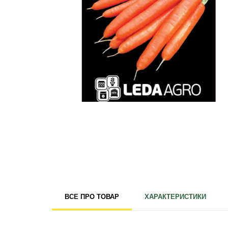
Для кімнатних рослин
Для ландшафтного дизайну
Для поливу
Інструменти та інвентар
Виноробство
Бджільництво
Садові фігури
Міцелій грибів
Товари для дому
Теплиці і покривний матеріал
Цибулинні і бульби
ВСЕ ПРО ТОВАР
ХАРАКТЕРИСТИКИ