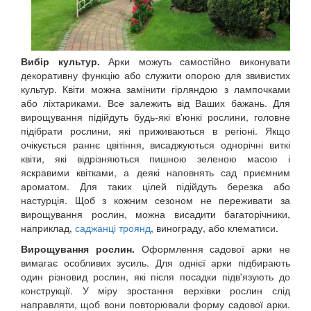
Вибір культур.
Арки можуть самостійно виконувати
декоративну функцію або служити опорою для звивистих
культур. Квіти можна замінити гірляндою з лампочками
або ліхтариками. Все залежить від Ваших бажань. Для
вирощування підійдуть будь-які в'юнкі рослини, головне
підібрати рослини, які приживаються в регіоні. Якщо
очікується раннє цвітіння, висаджуються однорічні виткі
квіти, які відрізняються пишною зеленою масою і
яскравими квітками, а деякі наповнять сад приємним
ароматом. Для таких цілей підійдуть березка або
настурція. Щоб з кожним сезоном не переживати за
вирощування рослин, можна висадити багаторічники,
наприклад,
саджанці троянд
, винограду, або клематиси.
Вирощування рослин.
Оформлення садової арки не
вимагає особливих зусиль. Для однієї арки підбирають
один різновид рослин, які після посадки підв'язують до
конструкції. У міру зростання верхівки рослин слід
направляти, щоб вони повторювали форму садової арки.