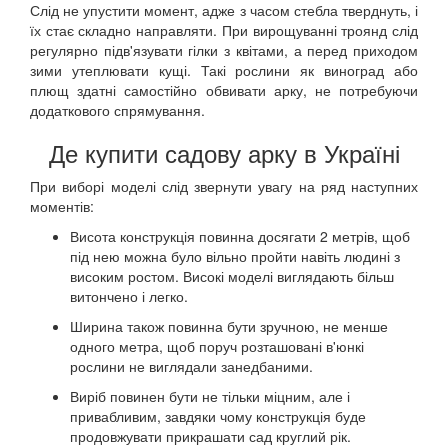
Слід не упустити момент, адже з часом стебла тверднуть, і
їх стає складно направляти. При вирощуванні троянд слід
регулярно підв'язувати гілки з квітами, а перед приходом
зими утеплювати кущі. Такі рослини як виноград або
плющ здатні самостійно обвивати арку, не потребуючи
додаткового спрямування.
Де купити садову арку в Україні
При виборі моделі слід звернути увагу на ряд наступних
моментів:
Висота конструкція повинна досягати 2 метрів, щоб
під нею можна було вільно пройти навіть людині з
високим ростом. Високі моделі виглядають більш
витончено і легко.
Ширина також повинна бути зручною, не менше
одного метра, щоб поруч розташовані в'юнкі
рослини не виглядали занедбаними.
Виріб повинен бути не тільки міцним, але і
привабливим, завдяки чому конструкція буде
продовжувати прикрашати сад круглий рік.