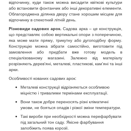
відпочинку, куди також можна висадити квіткові культури
або встановити фонтанчик або інші декоративні елементи.
Облагороджена ділянка двору стане хорошим місцем для
відпочинку в спекотний літній день.
Різновиди садових арок.
Садова арка – це конструкція,
що представляє собою вертикальні опори з поперечиною,
яка може мати пряму, трикутну або дугоподібну форму.
Конструкцію можна зібрати самостійно, виготовити під
замовлення або придбати вже готову модель в
спеціалізованому магазині. Залежно від матеріалу
розрізняють дерев'яні, металеві, пластикові, кам'яні та інші
арки.
Особливості кованих садових арок:
Металеві конструкції відрізняються особливою
міцністю і тривалими термінами експлуатації.
Вони також добре переносять різні кліматичні
умови, не бояться опадів і різкої зміни температури.
Такі вироби при необхідності можна перефарбувати
під загальний тон саду. Якісне фарбування
запобіжить поява корозії.