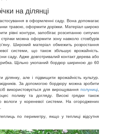
чки на ділянці
астосування в оформленні саду. Вона допомагає
танки травою, оформити доріжки. Матеріал широко
ити рівні контури, запобігає розсипанню сипучих
 стрічки можна оформити зону навколо стовбурів
ур'яну. Широкий матеріал обмежить розростання
вої системи, що також збільшує врожайність.
зони саду. Адже довготривалий контакт дерева або
у грибка. Щільно укопаний бордюр шириною до 60
и ділянку, але і підвищити врожайність культур.
 шкідників. За допомогою бордюру можна зробити
осіб використовується для вирощування
полуниці
,
цес поливу та догляду. Високі грядки також
ою вологи у кореневої системи. На огороджених
.
ї теплиць по периметру, якщо у теплиці відсутня