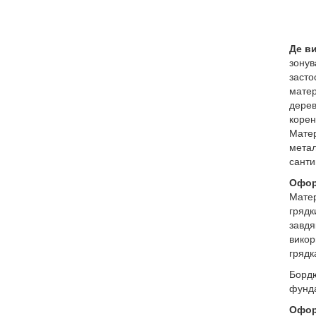
Де в
зонув
засто
матер
дерев
коре
Матер
метал
санти
Офор
Матер
грядк
завд
викор
грядк
Бордю
фунда
Офор