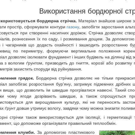
Використання бордюрної стрі
икористовується бордюрна стрічка.
Матеріал знайшов широке з
ати простір, сформувати контури
газону
, запобігти заростання аль
совується при створенні насипних доріжок. Стрічка дозволяє створ
іалів, рознесення їх по саду, і розмивання дощем. За допомогою
 і чагарників що додасть охайності і зашкодить розростанню б
невищ по периметру, формуючи вертикальне положення корене
іал дозволяє ізолювати фундамент і інших будівель на ділянці від 
а з вологим ґрунтом, призводить до гниття, корозії або розвитк
метрів захистить споруди від руйнування.
млення грядок.
Бордюрна стрічка дозволяє не тільки прикрасит
іал запобігає розростання бур'яну, затримує підземних дрібних
и вище, що дозволить їм швидше прогріватися навесні. Такий сп
яки чому ягоди дозрівають швидше, а також спрощується про
истовується для вирощування культур, які не переносять заст
ах ґрунт довше утримує вологу, завдяки чому можна знизити поливи
рні стрічки також використовується для ізоляції, і герметизаці
мент, що допоможе організувати правильний теплообмін.
млення клумби.
За допомогою пластикового