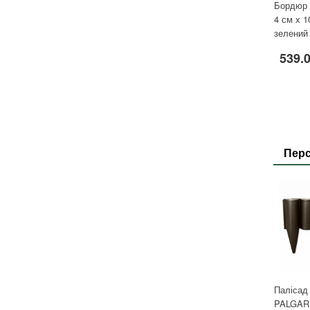
Бордюр 
4 см х 1
зелений
539.
Перс
Палісад
PALGAR