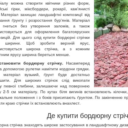
іалу можна створити квітники різних форм,
йські гірки, міксбордери, рокарії, кам'янисті
 Матеріал захищає ландшафтні композиції від
ання ґрунту і розростання бур'янів. Матеріал
о гнеться без утворення заломів, а також
ристовується для оформлення багатоярусних
зицій. Для цього слід купити бордюрні стрічки
ої ширини. Щоб зробити верхній ярус,
ристовується широка стрічка, а з кожним
пним ярусу ширина береться менше.
становити бордюрну стрічку.
Насамперед
за допомогою рулетки намітити кордони грядки.
 матеріал вузький, ґрунт буде достатньо
ушити. Для широких стрічок слід викопати
у певної глибини, залишаючи над поверхнею
у 2-5 см матеріалу. По кутах біля вигинів встановлюють кілочки
кальне положення і з боків присипають ґрунтом. По закінченню п
ати краю стрічки їх встановлюють внахлест.
Де купити бордюрну стріч
рна стрічка знаходять широке застосування в ландшафтному дизай