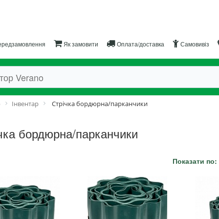
редзамовлення
Як замовити
Оплата/доставка
Самовивіз
р
Інвентар
Стрічка бордюрна/парканчики
чка бордюрна/парканчики
Показати по: