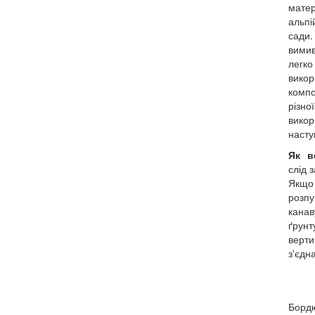
матер
альпі
сади.
вимив
легк
вико
компо
різн
вико
насту
Як в
слід 
Якщо
розп
канав
ґрунт
верти
з'єдн
Бордю