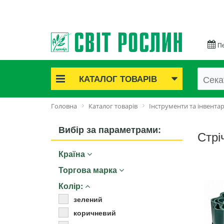
Пе
КАТАЛОГ ТОВАРІВ
Акційні товари
Головна
Каталог товарів
Інструменти та інвента
Цибулинні квіти
Cаджанці троянд
Вибір за параметрами:
Стрі
Саджанці плодово-ягідні
Країна
Цибуля та часник
Насіннєва картопля
Торгова марка
Насіння і розсада
Колір:
Саджанці декоративні
зелений
Засоби захисту рослин
коричневий
Добрива