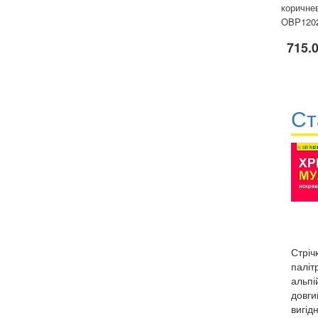
коричнев
OBP120
715.
Ст
Стріч
паліт
альпі
довги
вигід