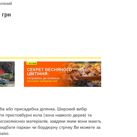
елений
0 грн
мба або присадибна ділянка. Широкий вибір
ти пристовбурні кола (зона навколо дерев) та
високоякісних матеріалів, завдяки яким вони мають
Придбати паркан чи бордюрну стрічку Ви можете за
аїні.