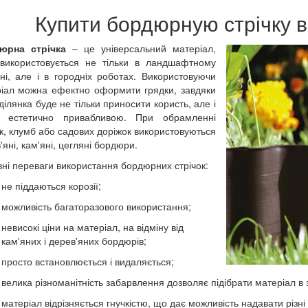
Купити бордюрную стрічку в
юрна стрічка
– це універсальний матеріал,
використовується не тільки в ландшафтному
ні, але і в городніх роботах. Використовуючи
іал можна ефектно оформити грядки, завдяки
ділянка буде не тільки приносити користь, але і
е естетично привабливою. При обрамленні
к, клумб або садових доріжок використовуються
'яні, кам'яні, цегляні бордюри.
ні переваги використання бордюрних стрічок:
не піддаються корозії;
можливість багаторазового використання;
невисокі ціни на матеріал, на відміну від
кам'яних і дерев'яних бордюрів;
просто встановлюється і видаляється;
велика різноманітність забарвлення дозволяє підібрати матеріал в 
матеріал відрізняється гнучкістю, що дає можливість надавати різн