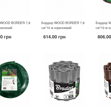
 WOOD BORDER 7,8
Бордюр WOOD BORDER 7,8
Бордюр 
 зелений
см*10 м коричневий
см*10 м к
00 грн
614.00 грн
806.0