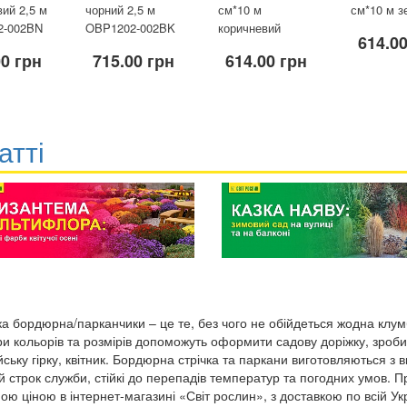
ий 2,5 м
чорний 2,5 м
см*10 м
см*10 м з
2-002BN
OBP1202-002BK
коричневий
614.0
00 грн
715.00 грн
614.00 грн
атті
ка бордюрна/парканчики – це те, без чого не обійдеться жодна клу
ри кольорів та розмірів допоможуть оформити садову доріжку, зроби
йську гірку, квітник. Бордюрна стрічка та паркани виготовляються з 
й строк служби, стійкі до перепадів температур та погодних умов. 
ною ціною в інтернет-магазині «Світ рослин», з доставкою по всій Укр