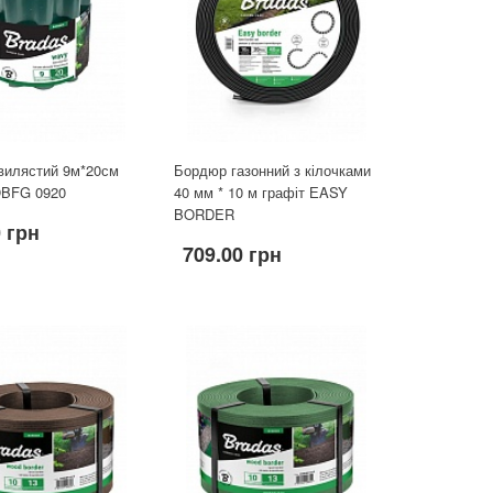
вилястий 9м*20см
Бордюр газонний з кілочками
OBFG 0920
40 мм * 10 м графіт ЕASY
BORDER
0 грн
709.00 грн