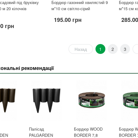
садовий під бруківку
Бордюр газонний хвилястий 9
Бордюр га
0 м 20 кілочків
м*10 см світло-сірий
м*15 см к
195.00 грн
285.0
00 грн
Назад
1
2
3
ональні рекомендації
Палісад
Бордюр WOOD
Бордюр 
DEN
PALGARDEN
BORDER 7,8
BORDER 7