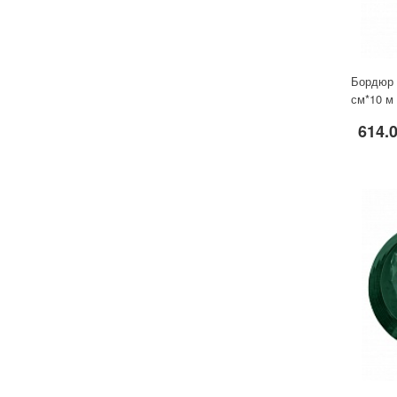
Бордюр
см*10 м
614.