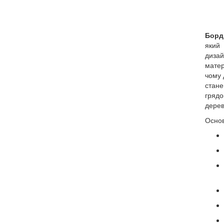
Борд
який 
дизай
матер
чому 
стан
грядо
дерев
Основ