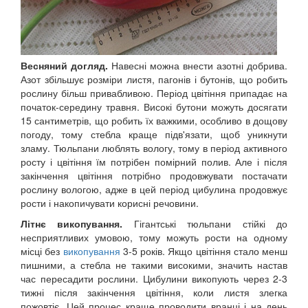
Весняний догляд.
Навесні можна внести азотні добрива.
Азот збільшує розміри листя, пагонів і бутонів, що робить
рослину більш привабливою. Період цвітіння припадає на
початок-середину травня. Високі бутони можуть досягати
15 сантиметрів, що робить їх важкими, особливо в дощову
погоду, тому стебла краще підв'язати, щоб уникнути
зламу. Тюльпани люблять вологу, тому в період активного
росту і цвітіння їм потрібен помірний полив. Але і після
закінчення цвітіння потрібно продовжувати постачати
рослину вологою, адже в цей період цибулина продовжує
рости і накопичувати корисні речовини.
Літнє викопування.
Гігантські тюльпани стійкі до
несприятливих умовою, тому можуть рости на одному
місці без
викопування
3-5 років. Якщо цвітіння стало менш
пишними, а стебла не такими високими, значить настав
час пересадити рослини. Цибулини викопують через 2-3
тижні після закінчення цвітіння, коли листя злегка
пожовтіє. Цей процес краще проводити вранці і на день