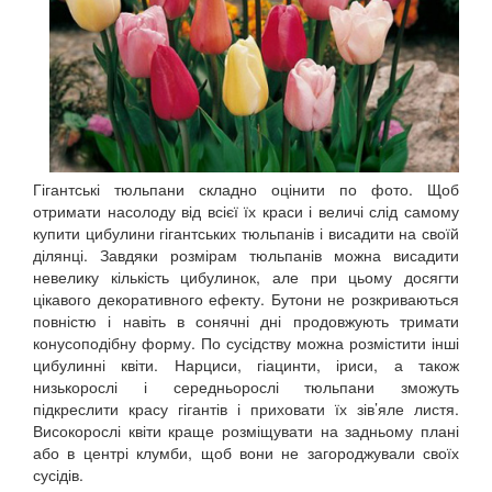
Гігантські тюльпани складно оцінити по фото. Щоб
отримати насолоду від всієї їх краси і величі слід самому
купити цибулини гігантських тюльпанів і висадити на своїй
ділянці. Завдяки розмірам тюльпанів можна висадити
невелику кількість цибулинок, але при цьому досягти
цікавого декоративного ефекту. Бутони не розкриваються
повністю і навіть в сонячні дні продовжують тримати
конусоподібну форму. По сусідству можна розмістити інші
цибулинні квіти. Нарциси, гіацинти, іриси, а також
низькорослі і середньорослі тюльпани зможуть
підкреслити красу гігантів і приховати їх зів’яле листя.
Високорослі квіти краще розміщувати на задньому плані
або в центрі клумби, щоб вони не загороджували своїх
сусідів.