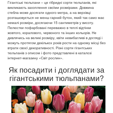
Гігантські тюльпани – це гібридні сорти тюльпанів, які
викликають захоплення своїми розмірами. Довжина
стебла може досягати одного метра, а на верхівці
розташовується не менш гарний бутон, який так само має
немалі розміри, досягаючи 15 сантиметрів у висоту.
Пелюстки пофарбовані переважно в теплі відтінки
жовтого, коралового, червоного та інших кольорів. Не
дивлячись на великі розміру, квіти невибагливі в догляді і
можуть протягом декількох років рости на одному місці без
втрати своєї декоративності. Різні сорти гігантських
тюльпанів з описом і фото представлені в каталозі
інтернет-магазину «Світ рослин».
Як посадити і доглядати за
гігантськими тюльпанами?