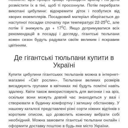
розмістити їх в тіні, щоб ті просохнули. Потім перебрати
викопані цибулини: відокремити діток і позбутися від
хворих екземплярів. Посадковий матеріал зберігається до
0
наступної посадки спочатку при температурі 22-25
С, але
0
потім її знижують до + 17
С. Якщо дотримуватися всіх
рекомендацій в посадці і догляду, гігантські тюльпани
кожен сезон будуть радувати своїм великим і яскравим
цвітінням.
Де гігантські тюльпани купити в
Україні
Купити цибулини гігантських тюльпанів можна в інтернет-
магазині «Світ рослин». Тюльпани великих розмірів
висаджують групами в квітниках які будуть помітні навіть
здалеку. Квіти також використовують для вигонки і на зріз,
оскільки вони можуть довгий час знаходиться у вазі і
створювати в будинку комфортну і затишну обстановку. У
нашому каталозі представлені різні сорти ніжних відтінків з
коротким описом, що дозволить кожному вибрати собі
необхідний. Можна замовити гігантські тюльпани онлайн і
оформити доставку поштою в будь-яке місто України.