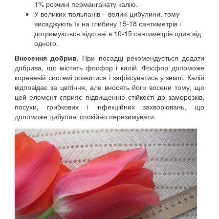
1% розчині перманганату калію.
У великих тюльпанів – великі цибулини, тому
висаджують їх на глибину 15-18 сантиметрів і
дотримуються відстані в 10-15 сантиметрів один від
одного.
Внесення добрив.
При посадці рекомендується додати
добрива, що містять фосфор і калій. Фосфор допоможе
кореневій системі розвитися і зафіксуватись у землі. Калій
відповідає за цвітіння, але вносять його восени тому, що
цей елемент сприяє підвищенню стійкості до заморозків,
посухи, грибкових і інфекційних захворювань, що
допоможе цибулині спокійно перезимувати.