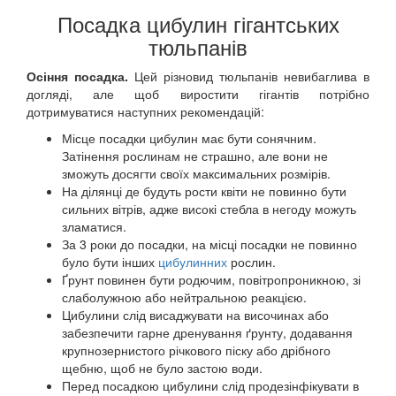
Посадка цибулин гігантських
тюльпанів
Осіння посадка.
Цей різновид тюльпанів невибаглива в
догляді, але щоб виростити гігантів потрібно
дотримуватися наступних рекомендацій:
Місце посадки цибулин має бути сонячним.
Затінення рослинам не страшно, але вони не
зможуть досягти своїх максимальних розмірів.
На ділянці де будуть рости квіти не повинно бути
сильних вітрів, адже високі стебла в негоду можуть
зламатися.
За 3 роки до посадки, на місці посадки не повинно
було бути інших
цибулинних
рослин.
Ґрунт повинен бути родючим, повітропроникною, зі
слаболужною або нейтральною реакцією.
Цибулини слід висаджувати на височинах або
забезпечити гарне дренування ґрунту, додавання
крупнозернистого річкового піску або дрібного
щебню, щоб не було застою води.
Перед посадкою цибулини слід продезінфікувати в