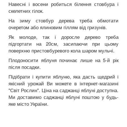
Навесні і восени робиться білення стовбура і
скелетних гілок.
На зиму стовбур дерева треба обмотати
очеретом або ялиновим гіллям від гризунів.
Як молоде, так і доросле дерево треба
підгортати на 20см, засипаючи при цьому
поверхню пристовбуревого кола шаром мульчі.
Плодоносити яблуня починає лише на 5-й рік
після посадки.
Підібрати і купити яблуню, яка дасть щедрий і
якісний урожай Ви можете в інтернет-магазині
"Світ Рослин". Ціна на саджанці яблуні доступна.
Ми доставимо саджанці яблуні поштою у будь-
яке місто України.