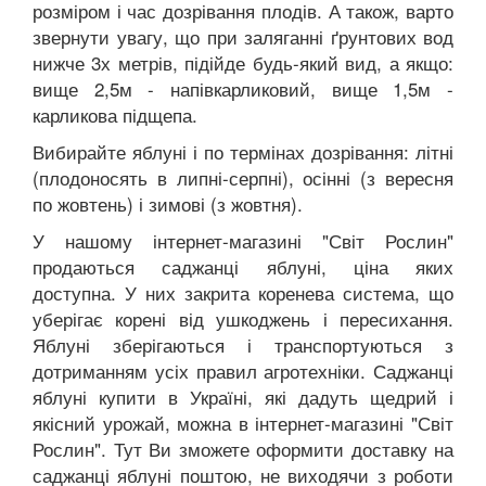
розміром і час дозрівання плодів. А також, варто
звернути увагу, що при заляганні ґрунтових вод
нижче 3х метрів, підійде будь-який вид, а якщо:
вище 2,5м - напівкарликовий, вище 1,5м -
карликова підщепа.
Вибирайте яблуні і по термінах дозрівання: літні
(плодоносять в липні-серпні), осінні (з вересня
по жовтень) і зимові (з жовтня).
У нашому інтернет-магазині "Світ Рослин"
продаються саджанці яблуні, ціна яких
доступна. У них закрита коренева система, що
уберігає корені від ушкоджень і пересихання.
Яблуні зберігаються і транспортуються з
дотриманням усіх правил агротехніки. Саджанці
яблуні купити в Україні, які дадуть щедрий і
якісний урожай, можна в інтернет-магазині "Світ
Рослин". Тут Ви зможете оформити доставку на
саджанці яблуні поштою, не виходячи з роботи