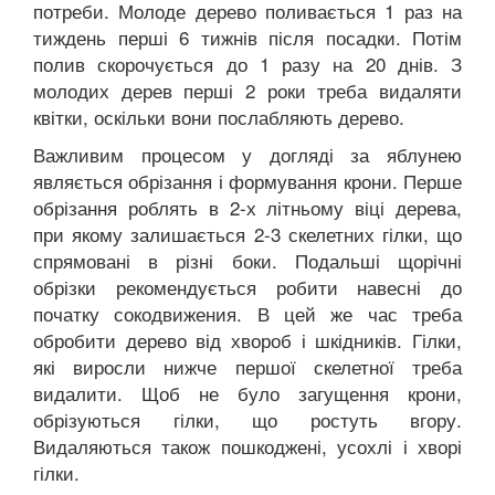
потреби. Молоде дерево поливається 1 раз на
тиждень перші 6 тижнів після посадки. Потім
полив скорочується до 1 разу на 20 днів. З
молодих дерев перші 2 роки треба видаляти
квітки, оскільки вони послабляють дерево.
Важливим процесом у догляді за яблунею
являється обрізання і формування крони. Перше
обрізання роблять в 2-х літньому віці дерева,
при якому залишається 2-3 скелетних гілки, що
спрямовані в різні боки. Подальші щорічні
обрізки рекомендується робити навесні до
початку сокодвижения. В цей же час треба
обробити дерево від хвороб і шкідників. Гілки,
які виросли нижче першої скелетної треба
видалити. Щоб не було загущення крони,
обрізуються гілки, що ростуть вгору.
Видаляються також пошкоджені, усохлі і хворі
гілки.