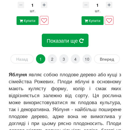
шт.
шт.
Купити
Купити
Показати ще
Назад
1
2
3
4
10
Вперед
являє собою плодове дерево або кущі з
Яблуня
сімейства Рожевих. Плоди яблуні в основному
мають кулясту форму, колір і смак яких
відрізняється залежно від сорту. Ця рослина
може використовуватися як плодова культура,
так і декоративна. Яблуня - найбільш поширене
плодове дерево, адже вона не вимоглива у
догляді і при цьому рясно плодоносить. Плоди
дерева містять велику кількість заліза, багаті на