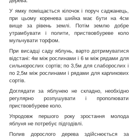
У ямку поміщається кілочок і поруч саджанець,
при цьому коренева шийка має бути на 4см
вище за рівень землі. Потім землю добре
утрамбувати і полити, приствовбуреве коло
мульчувати торфом.
При висадці саду яблунь, варто дотримуватися
відстані: 4м між рослинами і 6 м між рядами для
сильнорослих сортів; по 3,5м для слаборослих і
по 2,5м між рослинами і рядами для карликових
сортів.
Доглядати за яблунею не складно, необхідно
регулярно розпушувати і прополювати
приствовбуреве коло.
Упродовж першого року зростання молода
яблуня не потребує підгодівлі.
Полив дорослого дерева здійснюється за